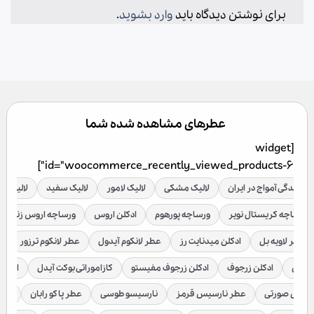
برای نوشتن دیدگاه باید
وارد بشوید
.
عطرهای مشاهده شده شما
[widget
id="woocommerce_recently_viewed_products-6"]
نمایندگی آمواج در ایران
لالیک مشکی
لالیک لامور
لالیک سفید
لالیک قر
ورساچه کریستال نویر
ورساچه پورهوم
ادکلن اروس
ورساچه اروس زنانه
عطر لاویه بل
ادکلن میدنایت رز
عطر لانکوم آیدول
عطر لانکوم ترزور
ع
براکن
ادکلن زرجوف
ادکلن زرجوف مفیستو
کازاموراتی بوکت آیدل
ادکلن 
رسیس صورتی
عطر نارسیس قرمز
نارسیسو طوسی
عطر پاکو رابان
عطر