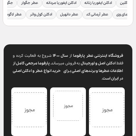
لوین کلین
ادکلن ایفوریا زنانه
ادکلن ایفوریا مردانه
عطر جگوار
جگوار ک
عطر مای وی
عطر آرمانی کد
عطر دانهیل
ادکلن کول واتر
عطر لاگوست
فروشگاه اینترنتی عطر پارفوما
از
سال ۱۴۰۰
شروع به فعالیت کرده و
فقط
ادکلن اصل و اورجینال
به فروش میرساند.
پارفوما
مرجعی کامل از
اطلاعات عطرها و برندهای اصلی برای خرید انواع عطر و ادکلن اصلی
در ایران است.