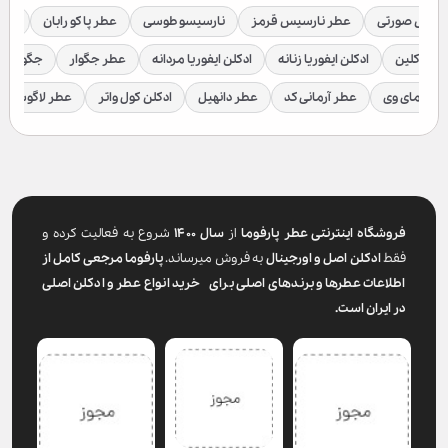
رسیس صورتی
عطر نارسیس قرمز
نارسیسو طوسی
عطر پاکو رابان
عطر
لوین کلین
ادکلن ایفوریا زنانه
ادکلن ایفوریا مردانه
عطر جگوار
جگوار ک
عطر مای وی
عطر آرمانی کد
عطر دانهیل
ادکلن کول واتر
عطر لاگوست
فروشگاه اینترنتی عطر پارفوما
از
سال ۱۴۰۰
شروع به فعالیت کرده و
فقط
ادکلن اصل و اورجینال
به فروش میرساند.
پارفوما
مرجعی کامل از
اطلاعات عطرها و برندهای اصلی برای خرید انواع عطر و ادکلن اصلی
در ایران است.