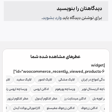
دیدگاهتان را بنویسید
برای نوشتن دیدگاه باید
وارد بشوید
.
عطرهای مشاهده شده شما
[widget
id="woocommerce_recently_viewed_products-6"]
نمایندگی آمواج در ایران
لالیک مشکی
لالیک لامور
لالیک سفید
لالیک قر
ورساچه کریستال نویر
ورساچه پورهوم
ادکلن اروس
ورساچه اروس زنانه
عطر لاویه بل
ادکلن میدنایت رز
عطر لانکوم آیدول
عطر لانکوم ترزور
ع
براکن
ادکلن زرجوف
ادکلن زرجوف مفیستو
کازاموراتی بوکت آیدل
ادکلن 