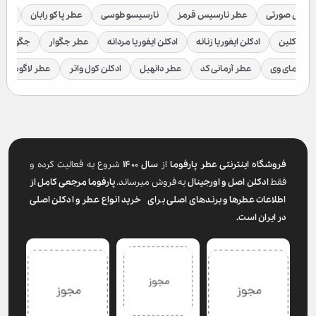
رسیس صورتی
عطر نارسیس قرمز
نارسیسو طوسی
عطر پاکو رابان
عطر
لوین کلین
ادکلن ایفوریا زنانه
ادکلن ایفوریا مردانه
عطر جگوار
جگوار ک
عطر مای وی
عطر آرمانی کد
عطر دانهیل
ادکلن کول واتر
عطر لاگوست
فروشگاه اینترنتی عطر پارفوما
از
سال ۱۴۰۰
شروع به فعالیت کرده و
فقط
ادکلن اصل و اورجینال
به فروش میرساند.
پارفوما
مرجعی کامل از
اطلاعات عطرها و برندهای اصلی برای خرید انواع عطر و ادکلن اصلی
در ایران است.