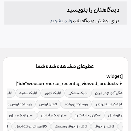
دیدگاهتان را بنویسید
برای نوشتن دیدگاه باید
وارد بشوید
.
عطرهای مشاهده شده شما
[widget
id="woocommerce_recently_viewed_products-6"]
نمایندگی آمواج در ایران
لالیک مشکی
لالیک لامور
لالیک سفید
لالیک قر
ورساچه کریستال نویر
ورساچه پورهوم
ادکلن اروس
ورساچه اروس زنانه
عطر لاویه بل
ادکلن میدنایت رز
عطر لانکوم آیدول
عطر لانکوم ترزور
ع
براکن
ادکلن زرجوف
ادکلن زرجوف مفیستو
کازاموراتی بوکت آیدل
ادکلن 