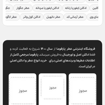
لوین کلین
ادکلن ایفوریا زنانه
ادکلن ایفوریا مردانه
عطر جگوار
جگوار ک
عطر مای وی
عطر آرمانی کد
عطر دانهیل
ادکلن کول واتر
عطر لاگوست
فروشگاه اینترنتی عطر پارفوما
از
سال ۱۴۰۰
شروع به فعالیت کرده و
فقط
ادکلن اصل و اورجینال
به فروش میرساند.
پارفوما
مرجعی کامل از
اطلاعات عطرها و برندهای اصلی برای خرید انواع عطر و ادکلن اصلی
در ایران است.