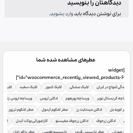
دیدگاهتان را بنویسید
برای نوشتن دیدگاه باید
وارد بشوید
.
عطرهای مشاهده شده شما
[widget
id="woocommerce_recently_viewed_products-6"]
نمایندگی آمواج در ایران
لالیک مشکی
لالیک لامور
لالیک سفید
لالیک قر
ورساچه کریستال نویر
ورساچه پورهوم
ادکلن اروس
ورساچه اروس زنانه
عطر لاویه بل
ادکلن میدنایت رز
عطر لانکوم آیدول
عطر لانکوم ترزور
ع
براکن
ادکلن زرجوف
ادکلن زرجوف مفیستو
کازاموراتی بوکت آیدل
ادکلن 
رسیس صورتی
عطر نارسیس قرمز
نارسیسو طوسی
عطر پاکو رابان
عطر