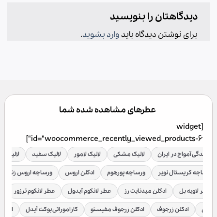
دیدگاهتان را بنویسید
برای نوشتن دیدگاه باید
وارد بشوید
.
عطرهای مشاهده شده شما
[widget
id="woocommerce_recently_viewed_products-6"]
نمایندگی آمواج در ایران
لالیک مشکی
لالیک لامور
لالیک سفید
لالیک قر
ورساچه کریستال نویر
ورساچه پورهوم
ادکلن اروس
ورساچه اروس زنانه
عطر لاویه بل
ادکلن میدنایت رز
عطر لانکوم آیدول
عطر لانکوم ترزور
ع
براکن
ادکلن زرجوف
ادکلن زرجوف مفیستو
کازاموراتی بوکت آیدل
ادکلن 