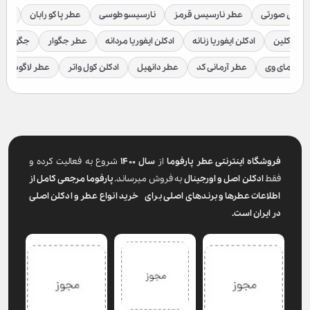
رسیس صورتی
عطر نارسیس قرمز
نارسیسو طوسی
عطر پاکو رابان
عطر
لوین کلین
ادکلن ایفوریا زنانه
ادکلن ایفوریا مردانه
عطر جگوار
جگوار ک
عطر مای وی
عطر آرمانی کد
عطر دانهیل
ادکلن کول واتر
عطر لاگوست
فروشگاه اینترنتی عطر پارفوما
از
سال ۱۴۰۰
شروع به فعالیت کرده و
فقط
ادکلن اصل و اورجینال
به فروش میرساند.
پارفوما
مرجعی کامل از
اطلاعات عطرها و برندهای اصلی برای خرید انواع عطر و ادکلن اصلی
در ایران است.