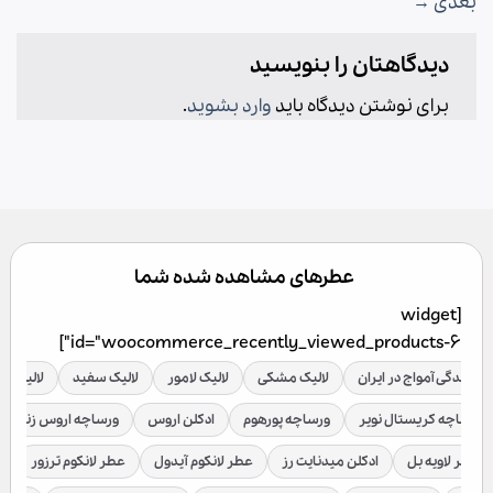
بعدی
→
دیدگاهتان را بنویسید
برای نوشتن دیدگاه باید
وارد بشوید
.
عطرهای مشاهده شده شما
[widget
id="woocommerce_recently_viewed_products-6"]
نمایندگی آمواج در ایران
لالیک مشکی
لالیک لامور
لالیک سفید
لالیک قر
ورساچه کریستال نویر
ورساچه پورهوم
ادکلن اروس
ورساچه اروس زنانه
عطر لاویه بل
ادکلن میدنایت رز
عطر لانکوم آیدول
عطر لانکوم ترزور
ع