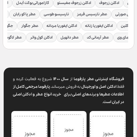
براکن
ادکلن زرجوف
ادکلن زرجوف مفیستو
کازاموراتی بوکت آیدل
ادکلن 
رسیس صورتی
عطر نارسیس قرمز
نارسیسو طوسی
عطر پاکو رابان
عطر
لوین کلین
ادکلن ایفوریا زنانه
ادکلن ایفوریا مردانه
عطر جگوار
جگوار ک
عطر مای وی
عطر آرمانی کد
عطر دانهیل
ادکلن کول واتر
عطر لاگوست
فروشگاه اینترنتی عطر پارفوما
از
سال ۱۴۰۰
شروع به فعالیت کرده و
فقط
ادکلن اصل و اورجینال
به فروش میرساند.
پارفوما
مرجعی کامل از
اطلاعات عطرها و برندهای اصلی برای خرید انواع عطر و ادکلن اصلی
در ایران است.