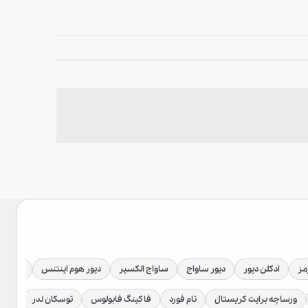
مز
ادکلن دیور
دیور ساواج
ساواج الکسیر
دیور هوم اینتنس
دیور جا
ورساچه برایت کریستال
تام فورد
فاکینگ فابولوس
توسکان لدر
توبا