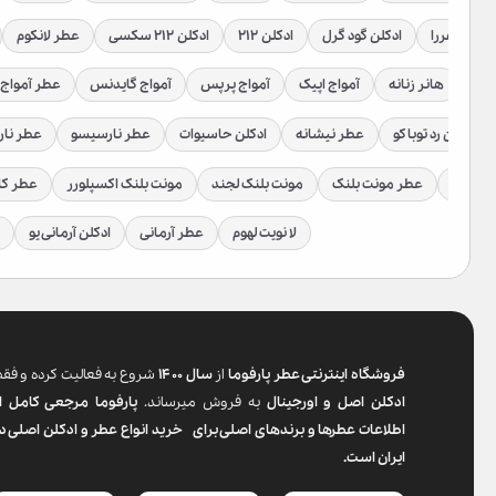
رولینا هررا
ادکلن گود گرل
ادکلن ۲۱۲
ادکلن ۲۱۲ سکسی
عطر لانکوم
رلود
هانر زنانه
آمواج اپیک
آمواج پرپس
آمواج گایدنس
عطر آمواج 
ادکلن رد توباکو
عطر نیشانه
ادکلن حاسیوات
عطر نارسیسو
عطر نا
یس بمب
عطر مونت بلنک
مونت بلنک لجند
مونت بلنک اکسپلورر
عطر کا
لا نویت لهوم
عطر آرمانی
ادکلن آرمانی یو
فروشگاه اینترنتی عطر پارفوما
از
سال ۱۴۰۰
شروع به فعالیت کرده و فق
ادکلن اصل و اورجینال
به فروش میرساند.
پارفوما
مرجعی کامل ا
اطلاعات عطرها و برندهای اصلی برای خرید انواع عطر و ادکلن اصلی د
ایران است.