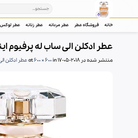
Ski
جستجو
t
برای:
conten
خانه
فروشگاه عطر
عطر مردانه
عطر زنانه
عطر لوکس
عطر ادکلن الی ساب له پرفیوم اینتنس-e Parfum Intense
منتشر شده در
2018-05-17
at
in
600 × 600
عطر ادکلن الی ساب له پر