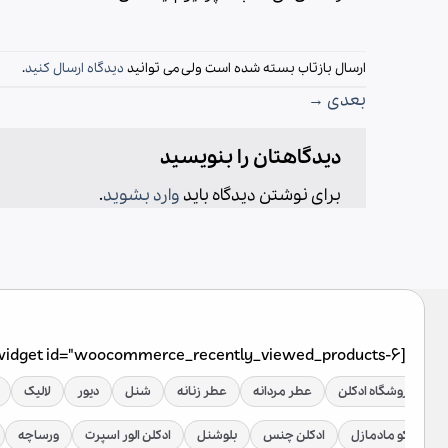
ارسال بازتاب بسته شده است ولی می توانید
دیدگاه ارسال کنید
.
بعدی
→
دیدگاهتان را بنویسید
برای نوشتن دیدگاه باید
وارد بشوید
.
[widget id="woocommerce_recently_viewed_products-6"]
فروشگاه ادکلن
عطر مردانه
عطر زنانه
شنل
دیور
لالیک
دکلن کوکو مادمازل
ادکلن چنس
بلوشنل
ادکلن الور اسپرت
ورساچه