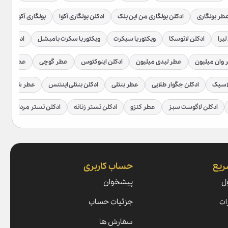
طر بولگاری
ادکلن بولگاری من این بلک
ادکلن بولگاری آکوا
بولگاری آکوا اتلانت
لیرا
ادکلن لاتوسکا
ویکتوریا سیکرت
ویکتوریا سکرت بامبشل
ادکلن زارا
وان میلیون
عطر لیدی میلیون
ادکلن اینوکتوس
عطر گوچی
عطر گوچی
اسیک
ادکلن جگوار طلایی
عطر بنتلی
ادکلن بنتلی اینتنس
عطر شیخ
ادکلن لاگوست سبز
عطر کنزو
ادکلن تستر زنانه
ادکلن تستر مردانه
ریع
حساب کاربری
ل
پیشخوان
ات
جزئیات حساب
سفارش ها