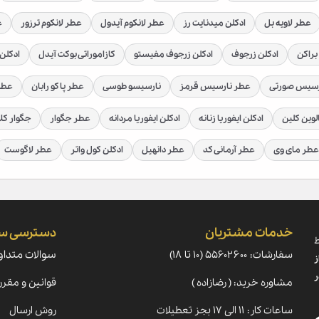
عطر لاویه بل
ادکلن میدنایت رز
عطر لانکوم آیدول
عطر لانکوم ترزور
ع
براکن
ادکلن زرجوف
ادکلن زرجوف مفیستو
کازاموراتی بوکت آیدل
ادکلن 
رسیس صورتی
عطر نارسیس قرمز
نارسیسو طوسی
عطر پاکو رابان
عطر 
لوین کلین
ادکلن ایفوریا زنانه
ادکلن ایفوریا مردانه
عطر جگوار
جگوار کل
عطر مای وی
عطر آرمانی کد
عطر دانهیل
ادکلن کول واتر
عطر لاگوست
خدمات مشتریان
دسترسی س
ط
سفارشات: ۵۵۶۰۲۶۰۰ (۱۰ تا ۱۸)
سوالات متداو
ز
ر
مشاوره خرید: ( رضازاده )
قوانین و مقرر
ساعات کار: ۱۱ الی ۱۷ بجز تعطیلات
روش ارسال