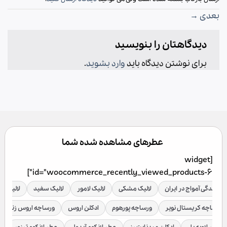
بعدی
→
دیدگاهتان را بنویسید
برای نوشتن دیدگاه باید
وارد بشوید
.
عطرهای مشاهده شده شما
[widget
id="woocommerce_recently_viewed_products-6"]
نمایندگی آمواج در ایران
لالیک مشکی
لالیک لامور
لالیک سفید
لالیک قر
ورساچه کریستال نویر
ورساچه پورهوم
ادکلن اروس
ورساچه اروس زنانه