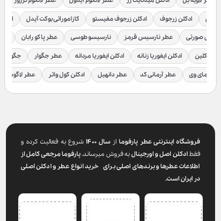
عطر لاویه بل
ادکلن میدنایت رز
عطر لانکوم آیدول
عطر لانکوم ترزور
ع
براکن
ادکلن زرجوف
ادکلن زرجوف مفیستو
کازاموراتی بوکت آیدل
ادکلن 
رسیس صورتی
عطر نارسیس قرمز
نارسیسو طوسی
عطر پاکو رابان
عطر
لوین کلین
ادکلن ایفوریا زنانه
ادکلن ایفوریا مردانه
عطر جگوار
جگوار ک
عطر مای وی
عطر آرمانی کد
عطر دانهیل
ادکلن کول واتر
عطر لاگوست
فروشگاه اینترنتی عطر پارفوما
از
سال ۱۴۰۰
شروع به فعالیت کرده و
فقط
ادکلن اصل و اورجینال
به فروش میرساند.
پارفوما
مرجعی کامل از
اطلاعات عطرها و برندهای اصلی برای خرید انواع عطر و ادکلن اصلی
در ایران است.