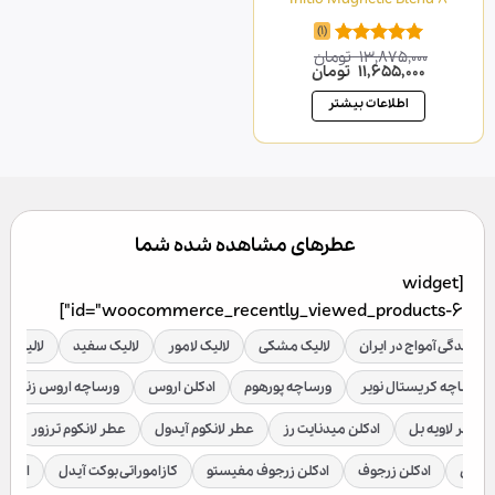
(1)
13,875,000
تومان
امتیاز
5.00
قیمت
قیمت
11,655,000
تومان
از 5
اصلی
فعلی
13,875,000 تومان
11,655,000 تومان
اطلاعات بیشتر
بود.
است.
عطرهای مشاهده شده شما
[widget
id="woocommerce_recently_viewed_products-6"]
نمایندگی آمواج در ایران
لالیک مشکی
لالیک لامور
لالیک سفید
لالیک قر
ورساچه کریستال نویر
ورساچه پورهوم
ادکلن اروس
ورساچه اروس زنانه
عطر لاویه بل
ادکلن میدنایت رز
عطر لانکوم آیدول
عطر لانکوم ترزور
ع
براکن
ادکلن زرجوف
ادکلن زرجوف مفیستو
کازاموراتی بوکت آیدل
ادکلن 