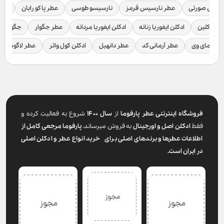
رسیس صورتی
عطر نارسیس قرمز
نارسیسو طوسی
عطر پاکو رابان
عطر
لوین کلین
ادکلن ایفوریا زنانه
ادکلن ایفوریا مردانه
عطر جگوار
جگوار ک
عطر مای وی
عطر آرمانی کد
عطر دانهیل
ادکلن کول واتر
عطر لاگوست
فروشگاه اینترنتی عطر پارفوما
از
سال ۱۴۰۰
شروع به فعالیت کرده و
فقط
ادکلن اصل و اورجینال
به فروش میرساند.
پارفوما
مرجعی کامل از
اطلاعات عطرها و برندهای اصلی برای خرید انواع عطر و ادکلن اصلی
در ایران است.