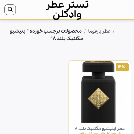
تستر عطر
Ski
t
وادکلن
conten
/
/
محصولات برچسب خورده “اینیشیو
خانه
عطر پارفوما
مگنتیک بلند 8”
-16%
عطر اینیشیو مگنتیک بلند 8
Initio Magnetic Blend 8