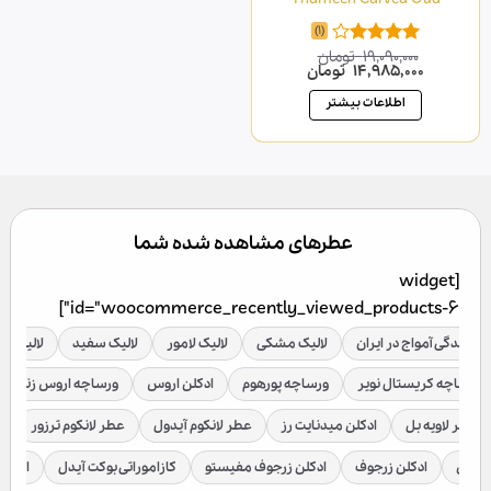
(1)
19,090,000
تومان
امتیاز
قیمت
قیمت
14,985,000
تومان
4.00
از 5
اصلی
فعلی
19,090,000 تومان
14,985,000 تومان
اطلاعات بیشتر
بود.
است.
عطرهای مشاهده شده شما
[widget
id="woocommerce_recently_viewed_products-6"]
نمایندگی آمواج در ایران
لالیک مشکی
لالیک لامور
لالیک سفید
لالیک قر
ورساچه کریستال نویر
ورساچه پورهوم
ادکلن اروس
ورساچه اروس زنانه
عطر لاویه بل
ادکلن میدنایت رز
عطر لانکوم آیدول
عطر لانکوم ترزور
ع
براکن
ادکلن زرجوف
ادکلن زرجوف مفیستو
کازاموراتی بوکت آیدل
ادکلن 