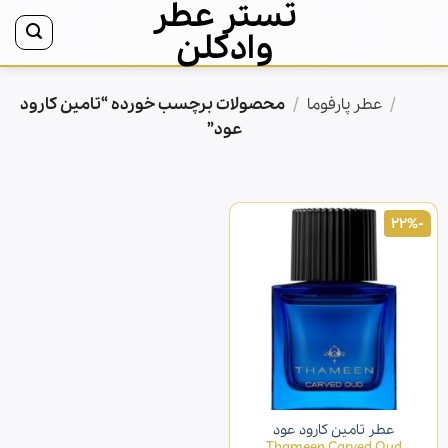
تستر عطر
Ski
t
وادکلن
conten
/
/
محصولات برچسب خورده “تامین کارود
خانه
عطر پارفوما
عود”
-22%
عطر تامین کارود عود
Thameen Carved Oud