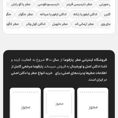
رسیس صورتی
عطر نارسیس قرمز
نارسیسو طوسی
عطر پاکو رابان
عطر
لوین کلین
ادکلن ایفوریا زنانه
ادکلن ایفوریا مردانه
عطر جگوار
جگوار ک
عطر مای وی
عطر آرمانی کد
عطر دانهیل
ادکلن کول واتر
عطر لاگوست
فروشگاه اینترنتی عطر پارفوما
از
سال ۱۴۰۰
شروع به فعالیت کرده و
فقط
ادکلن اصل و اورجینال
به فروش میرساند.
پارفوما
مرجعی کامل از
اطلاعات عطرها و برندهای اصلی برای خرید انواع عطر و ادکلن اصلی
در ایران است.