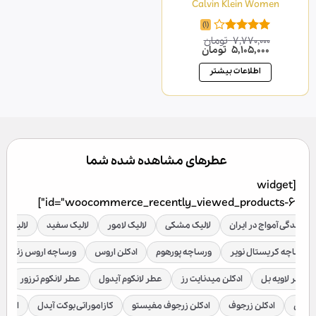
Calvin Klein Women
(1)
7,770,000
تومان
امتیاز
قیمت
قیمت
5,105,000
تومان
4.00
از 5
اصلی
فعلی
7,770,000 تومان
5,105,000 تومان
اطلاعات بیشتر
بود.
است.
عطرهای مشاهده شده شما
[widget
id="woocommerce_recently_viewed_products-6"]
نمایندگی آمواج در ایران
لالیک مشکی
لالیک لامور
لالیک سفید
لالیک قر
ورساچه کریستال نویر
ورساچه پورهوم
ادکلن اروس
ورساچه اروس زنانه
عطر لاویه بل
ادکلن میدنایت رز
عطر لانکوم آیدول
عطر لانکوم ترزور
ع
براکن
ادکلن زرجوف
ادکلن زرجوف مفیستو
کازاموراتی بوکت آیدل
ادکلن 