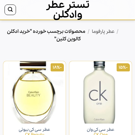
تستر عطر
Ski
t
وادکلن
conten
/
/
محصولات برچسب خورده “خرید ادکلن
خانه
عطر پارفوما
کالوین کلین”
-18%
-15%
عطر سی کی وان
عطر سی کی بیوتی
CK Beauty
CK One