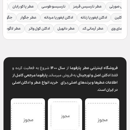
رسیس صورتی
عطر نارسیس قرمز
نارسیسو طوسی
عطر پاکو رابان
عطر
لوین کلین
ادکلن ایفوریا زنانه
ادکلن ایفوریا مردانه
عطر جگوار
جگوار ک
عطر مای وی
عطر آرمانی کد
عطر دانهیل
ادکلن کول واتر
عطر لاگوست
فروشگاه اینترنتی عطر پارفوما
از
سال ۱۴۰۰
شروع به فعالیت کرده و
فقط
ادکلن اصل و اورجینال
به فروش میرساند.
پارفوما
مرجعی کامل از
اطلاعات عطرها و برندهای اصلی برای خرید انواع عطر و ادکلن اصلی
در ایران است.