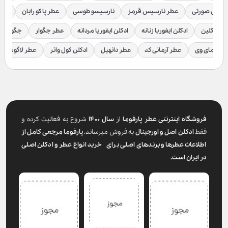
رسیس صورتی
عطر نارسیس قرمز
نارسیسو طوسی
عطر پاکو رابان
عطر
لوین کلین
ادکلن ایفوریا زنانه
ادکلن ایفوریا مردانه
عطر جگوار
جگوار ک
عطر مای وی
عطر آرمانی کد
عطر دانهیل
ادکلن کول واتر
عطر لاگوست
فروشگاه اینترنتی عطر پارفوما
از
سال ۱۴۰۰
شروع به فعالیت کرده و
فقط
ادکلن اصل و اورجینال
به فروش میرساند.
پارفوما
مرجعی کامل از
اطلاعات عطرها و برندهای اصلی برای خرید انواع عطر و ادکلن اصلی
در ایران است.