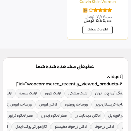
Calvin Klein Women
(1)
7,770,000
تومان
امتیاز
قیمت
قیمت
5,105,000
تومان
4.00
از 5
اصلی
فعلی
7,770,000 تومان
5,105,000 تومان
اطلاعات بیشتر
بود.
است.
عطرهای مشاهده شده شما
[widget
id="woocommerce_recently_viewed_products-6"]
نمایندگی آمواج در ایران
لالیک مشکی
لالیک لامور
لالیک سفید
لالیک قر
ورساچه کریستال نویر
ورساچه پورهوم
ادکلن اروس
ورساچه اروس زنانه
عطر لاویه بل
ادکلن میدنایت رز
عطر لانکوم آیدول
عطر لانکوم ترزور
ع
براکن
ادکلن زرجوف
ادکلن زرجوف مفیستو
کازاموراتی بوکت آیدل
ادکلن 