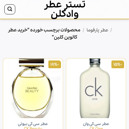
تستر عطر
Ski
t
وادکلن
conten
/
/
محصولات برچسب خورده “خرید عطر
خانه
عطر پارفوما
کالوین کلین”
-18%
-15%
عطر سی کی وان
عطر سی کی بیوتی
CK Beauty
CK One