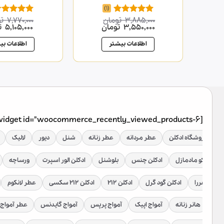
(1)
3,885,000
تومان
7,770,000
ت
امتیاز
5.00
امتیاز
قیمت
قیمت
قیمت
3,550,000
تومان
5,105,000
ت
از 5
4.00
از 5
اصلی
فعلی
اصلی
3,885,000 تومان
3,550,000 تومان
0,000
اطلاعات بیشتر
اطلاعات بی
بود.
است.
بود.
[widget id="woocommerce_recently_viewed_products-6"]
فروشگاه ادکلن
عطر مردانه
عطر زنانه
شنل
دیور
لالیک
دکلن کوکو مادمازل
ادکلن چنس
بلوشنل
ادکلن الور اسپرت
ورساچه
رولینا هررا
ادکلن گود گرل
ادکلن ۲۱۲
ادکلن ۲۱۲ سکسی
عطر لانکوم
رلود
هانر زنانه
آمواج اپیک
آمواج پرپس
آمواج گایدنس
عطر آمواج 