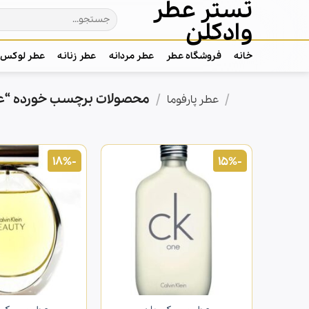
تستر عطر
Ski
جستجو
t
وادکلن
برای:
conten
خانه
فروشگاه عطر
عطر مردانه
عطر زنانه
عطر لوکس
/
/
محصولات برچسب خورده “عطر
خانه
عطر پارفوما
-18%
-15%