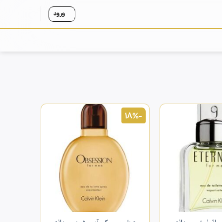
ورود
-18%