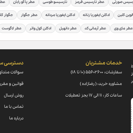
رسیس صورتی
عطر نارسیس قرمز
نارسیسو طوسی
عطر پاکو رابان
عطر 
لوین کلین
ادکلن ایفوریا زنانه
ادکلن ایفوریا مردانه
عطر جگوار
جگوار کل
عطر مای وی
عطر آرمانی کد
عطر دانهیل
ادکلن کول واتر
عطر لاگوست
خدمات مشتریان
دسترسی س
ط
سفارشات: ۵۵۶۰۲۶۰۰ (۱۰ تا ۱۸)
سوالات متداو
ز
ر
مشاوره خرید: ( رضازاده )
قوانین و مقرر
ساعات کار: ۱۱ الی ۱۷ بجز تعطیلات
روش ارسال
تماس با ما
درباره ما