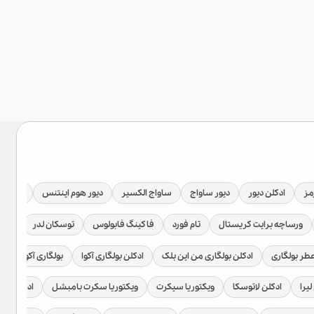
مز
ادکلن دیور
دیور ساواج
ساواج الکسیر
دیور هوم اینتنس
دیور جا
ورساچه برایت کریستال
تام فورد
فاکینگ فابولوس
توسکان لدر
توبا
طر بولگاری
ادکلن بولگاری من این بلک
ادکلن بولگاری آکوا
بولگاری آکوا اتلانت
لیرا
ادکلن لاتوسکا
ویکتوریا سیکرت
ویکتوریا سکرت بامبشل
ادکلن زارا