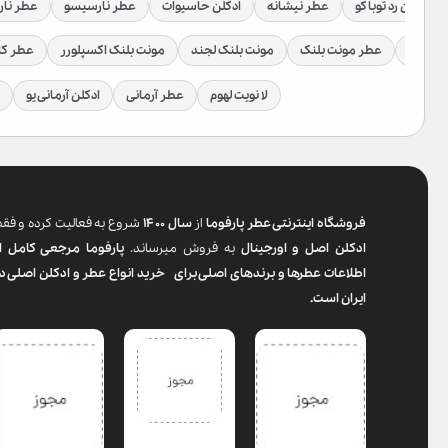
ادکلن رد توباکو
عطر نیشانه
ادکلن حاسیوات
عطر نارسیسو
عطر نا
یس بمب
عطر مونت بلنک
مونت بلنک لجند
مونت بلنک اکسپلورر
عطر کا
لا نویت لهوم
عطر آرمانی
ادکلن آرمانی یو
فروشگاه اینترنتی عطر پارفوما
از
سال ۱۴۰۰
شروع به فعالیت کرده و فق
ادکلن اصل و اورجینال
به فروش میرساند.
پارفوما
مرجعی کامل ا
اطلاعات عطرها و برندهای اصلی برای خرید انواع عطر و ادکلن اصلی د
ایران است.