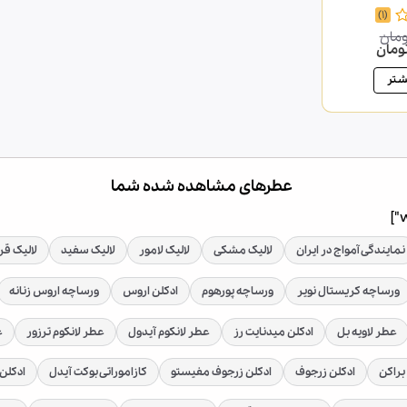
(1)
ومان
قیمت
ومان
فعلی
7,77 تومان
5,105,000 تومان
شتر
است.
عطرهای مشاهده شده شما
نمایندگی آمواج در ایران
لالیک مشکی
لالیک لامور
لالیک سفید
لالیک قر
ورساچه کریستال نویر
ورساچه پورهوم
ادکلن اروس
ورساچه اروس زنانه
عطر لاویه بل
ادکلن میدنایت رز
عطر لانکوم آیدول
عطر لانکوم ترزور
ع
براکن
ادکلن زرجوف
ادکلن زرجوف مفیستو
کازاموراتی بوکت آیدل
ادکلن 