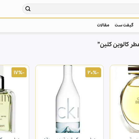
گیفت ست
مقالات
 کالوین کلین”
-17%
-20%