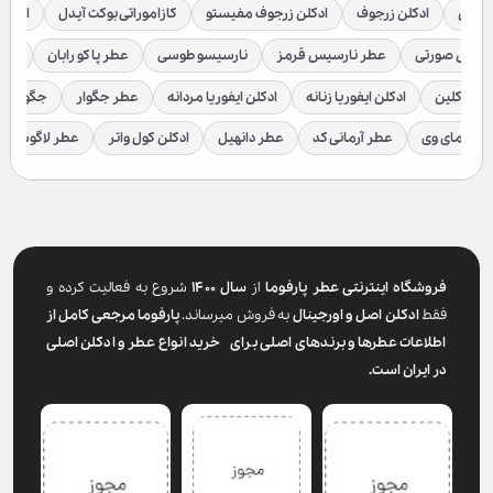
براکن
ادکلن زرجوف
ادکلن زرجوف مفیستو
کازاموراتی بوکت آیدل
ادکلن 
رسیس صورتی
عطر نارسیس قرمز
نارسیسو طوسی
عطر پاکو رابان
عطر
لوین کلین
ادکلن ایفوریا زنانه
ادکلن ایفوریا مردانه
عطر جگوار
جگوار ک
عطر مای وی
عطر آرمانی کد
عطر دانهیل
ادکلن کول واتر
عطر لاگوست
فروشگاه اینترنتی عطر پارفوما
از
سال ۱۴۰۰
شروع به فعالیت کرده و
فقط
ادکلن اصل و اورجینال
به فروش میرساند.
پارفوما
مرجعی کامل از
اطلاعات عطرها و برندهای اصلی برای خرید انواع عطر و ادکلن اصلی
در ایران است.