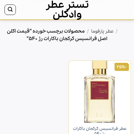
تستر عطر
Ski
t
وادکلن
conten
/
/
محصولات برچسب خورده “قیمت اکلن
خانه
عطر پارفوما
اصل فرانسیس کرکجان باکارات رژ 540”
-25%
عطر فرانسیس کرکجان باکارات
رژ 540