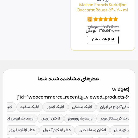
Maison Francis Kurkdjian
Baccarat Rouge 540 200 ml
(1)
47,175,000
تومان
امتیاز
5.00
قیمت
قیمت
35,520,000
تومان
از 5
اصلی
فعلی
47,175,000 تومان
35,520,000 تومان
اطلاعات بیشتر
بود.
است.
عطرهای مشاهده شده شما
[widget
id="woocommerce_recently_viewed_products-6"]
نمایندگی آمواج در ایران
لالیک مشکی
لالیک لامور
لالیک سفید
لالیک قر
ورساچه کریستال نویر
ورساچه پورهوم
ادکلن اروس
ورساچه اروس زنانه
عطر لاویه بل
ادکلن میدنایت رز
عطر لانکوم آیدول
عطر لانکوم ترزور
ع