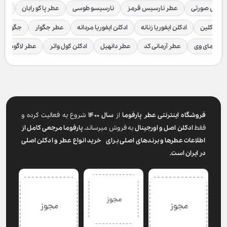
رسیس صورتی
عطر نارسیس قرمز
نارسیسو طوسی
عطر پاکو رابان
عطر
لوین کلین
ادکلن ایفوریا زنانه
ادکلن ایفوریا مردانه
عطر جگوار
جگوار ک
عطر مای وی
عطر آرمانی کد
عطر دانهیل
ادکلن کول واتر
عطر لاگوست
فروشگاه اینترنتی عطر پارفوما
از
سال ۱۴۰۰
شروع به فعالیت کرده و
فقط
ادکلن اصل و اورجینال
به فروش میرساند.
پارفوما
مرجعی کامل از
اطلاعات عطرها و برندهای اصلی برای خرید انواع عطر و ادکلن اصلی
در ایران است.