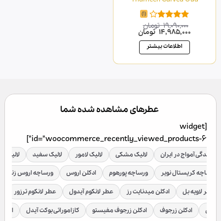
(1)
19,090,000
تومان
امتیاز
قیمت
قیمت
14,985,000
تومان
4.00
از 5
اصلی
فعلی
19,090,000 تومان
14,985,000 تومان
اطلاعات بیشتر
بود.
است.
عطرهای مشاهده شده شما
[widget
id="woocommerce_recently_viewed_products-6"]
نمایندگی آمواج در ایران
لالیک مشکی
لالیک لامور
لالیک سفید
لالیک قر
ورساچه کریستال نویر
ورساچه پورهوم
ادکلن اروس
ورساچه اروس زنانه
عطر لاویه بل
ادکلن میدنایت رز
عطر لانکوم آیدول
عطر لانکوم ترزور
ع
براکن
ادکلن زرجوف
ادکلن زرجوف مفیستو
کازاموراتی بوکت آیدل
ادکلن 