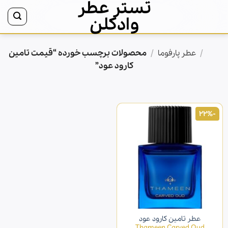
تستر عطر
Ski
t
وادکلن
conten
/
/
محصولات برچسب خورده “قیمت تامین
خانه
عطر پارفوما
کارود عود”
-22%
عطر تامین کارود عود
Thameen Carved Oud