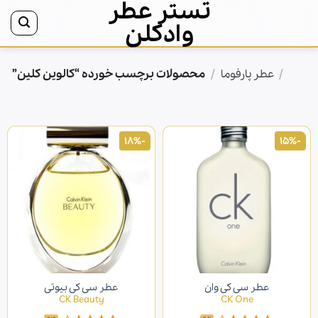
تستر عطر
Ski
t
وادکلن
conten
/
/
محصولات برچسب خورده “کالوین کلین”
خانه
عطر پارفوما
-18%
-15%
عطر سی کی وان
عطر سی کی بیوتی
CK Beauty
CK One