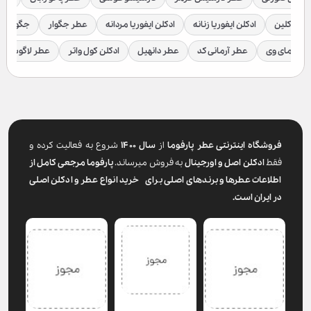
لوین کلین
ادکلن ایفوریا زنانه
ادکلن ایفوریا مردانه
عطر جگوار
جگوار ک
عطر مای وی
عطر آرمانی کد
عطر دانهیل
ادکلن کول واتر
عطر لاگوست
فروشگاه اینترنتی عطر پارفوما
از
سال ۱۴۰۰
شروع به فعالیت کرده و
فقط
ادکلن اصل و اورجینال
به فروش میرساند.
پارفوما
مرجعی کامل از
اطلاعات عطرها و برندهای اصلی برای خرید انواع عطر و ادکلن اصلی
در ایران است.