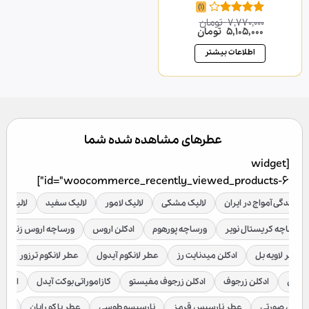
(1)
7,770,000
تومان
امتیاز
قیمت
قیمت
5,105,000
تومان
4.00
از 5
اصلی
فعلی
7,770,000 تومان
5,105,000 تومان
اطلاعات بیشتر
بود.
است.
عطرهای مشاهده شده شما
[widget
id="woocommerce_recently_viewed_products-6"]
نمایندگی آمواج در ایران
لالیک مشکی
لالیک لامور
لالیک سفید
لالیک قر
ورساچه کریستال نویر
ورساچه پورهوم
ادکلن اروس
ورساچه اروس زنانه
عطر لاویه بل
ادکلن میدنایت رز
عطر لانکوم آیدول
عطر لانکوم ترزور
ع
براکن
ادکلن زرجوف
ادکلن زرجوف مفیستو
کازاموراتی بوکت آیدل
ادکلن 
رسیس صورتی
عطر نارسیس قرمز
نارسیسو طوسی
عطر پاکو رابان
عطر