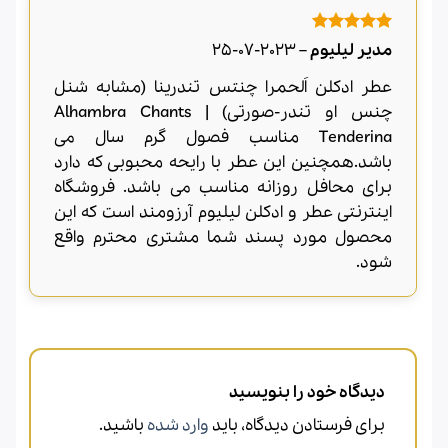
امتیاز
5
از
مدیر لیلیوم
–
2023-07-25
5
عطر ادکلن اَلحمرا چنتس تندرینا (مشابه شنل
چنس او تندر-صورتی) | Alhambra Chants
Tenderina مناسب فصول گرم سال می
باشد.همچنین این عطر با رایحه محبوبی که دارد
برای محافل روزانه مناسب می باشد. فروشگاه
اینترنتی عطر و ادکلن لیلیوم آرزومند است که این
محصول مورد پسند شما مشتری محترم واقع
شود.
دیدگاه خود را بنویسید
برای فرستادن دیدگاه، باید
وارد شده
باشید.