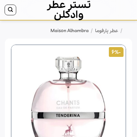
تستر عطر
Ski
t
وادکلن
conten
/
/
خانه
عطر پارفوما
Maison Alhambra
-6%