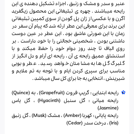
عنبر و سدر و مشک و زنبق ، اجزاء تشکیل دهنده ی این
رایحه میباشند . چهره ی تبلیغاتی این محصول زیگفرید
آگرن و با عکسی از ژان پل گودن از سوی کمپین تبلیغاتی
این برند برای معرفی این عطر ارئه شد که پیام آن سفر در
زمان با این صورتی عاشق بود . این عطر در عین دوست
داشتنی بودن ، شخصیتی خجالتی را با خود داراست . بر
روی الیاف تا چند روز دوام خود را حفظ میکند و با
استنشاق عمیق رایحه ی آن ، رایحه ای آرام و دل انگیز از
گلبرگ گل ها به مشامتان خواهد رسید . عطر و بویی
مناسب برای سپری کردن ایام و با توجه به تم ملایم و
شیرینش ، انتخابی به جا برای کل سال میباشد .
رایحه ابتدایی : گریپ فروت (Grapefruit) ، به (Quince)
رایحه میانی : گل سنبل (Hyacinth) ، گل یاس
(Jasmine)
رایحه پایانی : کهربا (Amber) ، مشک (Musk) ، گل زنبق
(Iris) ، درخت سدر (Cedar)