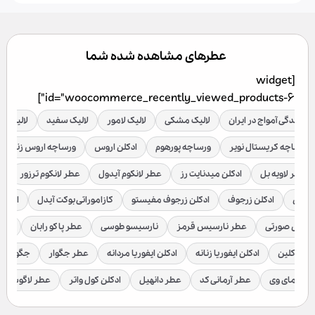
عطرهای مشاهده شده شما
[widget
id="woocommerce_recently_viewed_products-6"]
نمایندگی آمواج در ایران
لالیک مشکی
لالیک لامور
لالیک سفید
لالیک قر
ورساچه کریستال نویر
ورساچه پورهوم
ادکلن اروس
ورساچه اروس زنانه
عطر لاویه بل
ادکلن میدنایت رز
عطر لانکوم آیدول
عطر لانکوم ترزور
ع
براکن
ادکلن زرجوف
ادکلن زرجوف مفیستو
کازاموراتی بوکت آیدل
ادکلن 
رسیس صورتی
عطر نارسیس قرمز
نارسیسو طوسی
عطر پاکو رابان
عطر
لوین کلین
ادکلن ایفوریا زنانه
ادکلن ایفوریا مردانه
عطر جگوار
جگوار ک
عطر مای وی
عطر آرمانی کد
عطر دانهیل
ادکلن کول واتر
عطر لاگوست