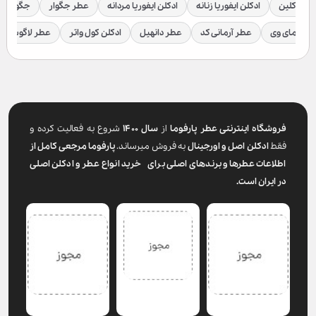
لوین کلین
ادکلن ایفوریا زنانه
ادکلن ایفوریا مردانه
عطر جگوار
جگوار ک
عطر مای وی
عطر آرمانی کد
عطر دانهیل
ادکلن کول واتر
عطر لاگوست
فروشگاه اینترنتی عطر پارفوما
از
سال ۱۴۰۰
شروع به فعالیت کرده و
فقط
ادکلن اصل و اورجینال
به فروش میرساند.
پارفوما
مرجعی کامل از
اطلاعات عطرها و برندهای اصلی برای خرید انواع عطر و ادکلن اصلی
در ایران است.