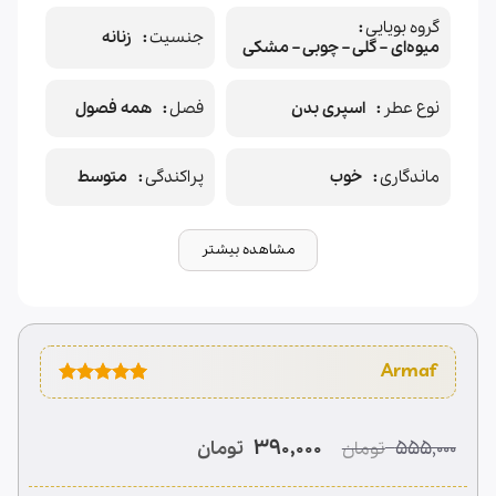
گروه بویایی
جنسیت
زنانه
میوه‌ای – گلی – چوبی – مشکی
نوع عطر
اسپری بدن
فصل
همه فصول
ماندگاری
خوب
پراکندگی
متوسط
مشاهده بیشتر
1
امتیازدهی
5.00
از 5
در
قیمت
قیمت
390,000
555,000
تومان
تومان
امتیازدهی
اصلی
فعلی
مشتری
390,000 تومان
555,000 تومان