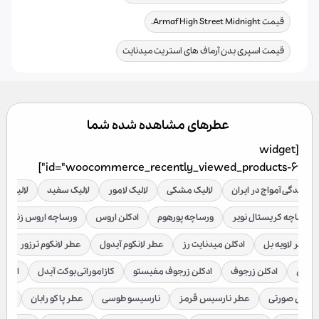
,
قیمت Armaf High Street Midnight.
قیمت اسپری بدن آرماف های استریت میدنایت
عطرهای مشاهده شده شما
[widget
id="woocommerce_recently_viewed_products-6"]
نمایندگی آمواج در ایران
لالیک مشکی
لالیک لامور
لالیک سفید
لالیک قر
ورساچه کریستال نویر
ورساچه پورهوم
ادکلن اروس
ورساچه اروس زنانه
عطر لاویه بل
ادکلن میدنایت رز
عطر لانکوم آیدول
عطر لانکوم ترزور
ع
براکن
ادکلن زرجوف
ادکلن زرجوف مفیستو
کازاموراتی بوکت آیدل
ادکلن 
رسیس صورتی
عطر نارسیس قرمز
نارسیسو طوسی
عطر پاکو رابان
عطر