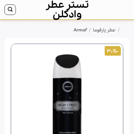
تستر عطر
Ski
t
وادکلن
conten
/
/
خانه
عطر پارفوما
Armaf
-30%