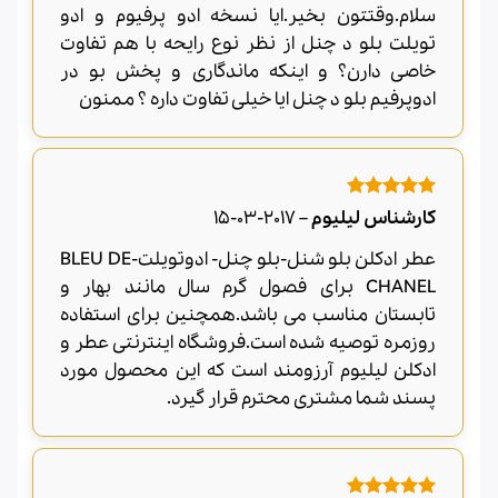
سلام.وقتتون بخیر.ایا نسخه ادو پرفیوم و ادو
تویلت بلو د چنل از نظر نوع رایحه با هم تفاوت
خاصی دارن؟ و اینکه ماندگاری و پخش بو در
ادوپرفیم بلو د چنل ایا خیلی تفاوت داره ؟ ممنون
امتیاز
5
از
کارشناس لیلیوم
–
2017-03-15
5
عطر ادکلن بلو شنل-بلو چنل- ادوتویلت-BLEU DE
CHANEL برای فصول گرم سال مانند بهار و
تابستان مناسب می باشد.همچنین برای استفاده
روزمره توصیه شده است.فروشگاه اینترنتی عطر و
ادکلن لیلیوم آرزومند است که این محصول مورد
پسند شما مشتری محترم قرار گیرد.