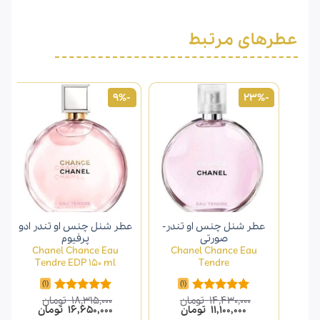
عطرهای مرتبط
-9%
-23%
عطر شنل چنس او تندر-
عطر شنل چنس او تندر ادو
صورتی
پرفیوم
Chanel Chance Eau
Chanel Chance Eau
Tendre EDP 150 ml
Tendre
(1)
(1)
14,430,000
تومان
18,315,000
تومان
امتیاز
5.00
امتیاز
5.00
قیمت
قیمت
قیمت
قیمت
11,100,000
تومان
16,650,000
تومان
از 5
از 5
اصلی
فعلی
اصلی
فعلی