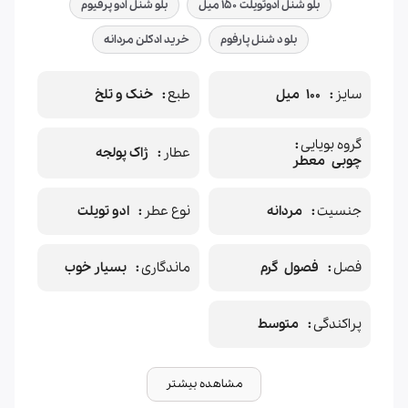
بلو شنل ادوتویلت ۱۵۰ میل
بلو شنل ادو پرفیوم
بلو د شنل پارفوم
خرید ادکلن مردانه
سایز
100 میل
طبع
خنک و تلخ
گروه بویایی
عطار
ژاک پولجه
چوبی معطر
جنسیت
مردانه
نوع عطر
ادو تویلت
فصل
فصول گرم
ماندگاری
بسیار خوب
پراکندگی
متوسط
مشاهده بیشتر