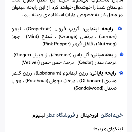
آقایان محسوب می‌شود. خرید این عطر، بدون شک
دوستان شما را خوشحال خواهد کرد. از این رایحه میتوان
در محل کار به خصوص ادارات استفاده ی بهینه برد .
رایحه ابتدایی:
گریپ فروت (Grapefruit) ، لیمو
(Lemon) ، پرتقال (Orange) ، نعناع (Mint) ، جوز
(Nutmeg) ، فلفل قرمز (Pink Pepper)
رایحه میانی:
گل یاس (Jasmine) ، زنجبیل (Ginger) ،
درخت سدر (Cedar) ، درخت خس خس (Vetiver)
رایحه پایانی:
رزین لبدانوم (Labdanum) ، رزین کندر
هندی (Olibanum) ، درخت پچولی (Patchouli) ، چوب
صندل (Sandalwood)
خرید ادکلن
اورجینال از
فروشگاه عطر
لیلیوم
لینکهای مرتبط: