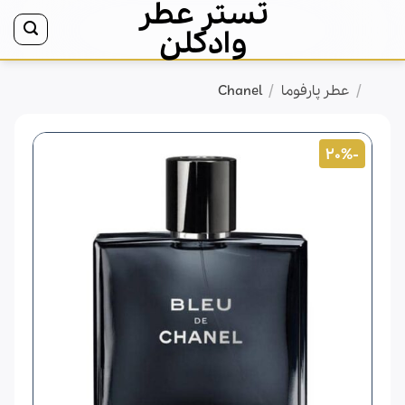
تستر عطر
Ski
t
وادکلن
conten
/
/
خانه
عطر پارفوما
Chanel
-20%