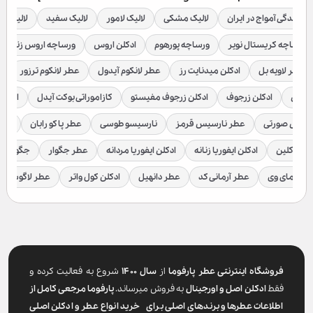
نمایندگی آمواج در ایران
لالیک مشکی
لالیک لامور
لالیک سفید
لالیک قر
ورساچه کریستال نویر
ورساچه پورهوم
ادکلن اروس
ورساچه اروس زنانه
عطر لاویه بل
ادکلن میدنایت رز
عطر لانکوم آیدول
عطر لانکوم ترزور
ع
براکن
ادکلن زرجوف
ادکلن زرجوف مفیستو
کازاموراتی بوکت آیدل
ادکلن 
رسیس صورتی
عطر نارسیس قرمز
نارسیسو طوسی
عطر پاکو رابان
عطر
لوین کلین
ادکلن ایفوریا زنانه
ادکلن ایفوریا مردانه
عطر جگوار
جگوار ک
عطر مای وی
عطر آرمانی کد
عطر دانهیل
ادکلن کول واتر
عطر لاگوست
فروشگاه اینترنتی عطر پارفوما
از
سال ۱۴۰۰
شروع به فعالیت کرده و
فقط
ادکلن اصل و اورجینال
به فروش میرساند.
پارفوما
مرجعی کامل از
اطلاعات عطرها و برندهای اصلی برای خرید انواع عطر و ادکلن اصلی