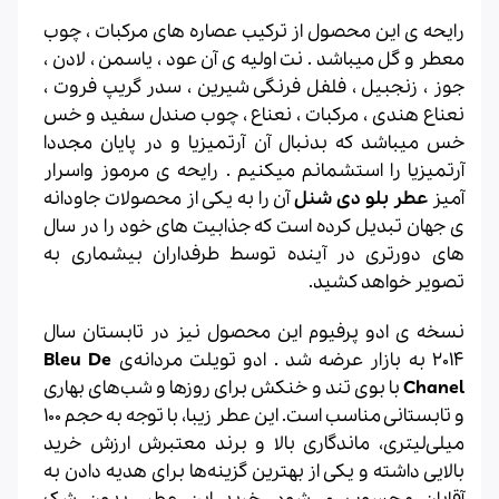
رایحه ی این محصول از ترکیب عصاره های مرکبات ، چوب
معطر و گل میباشد . نت اولیه ی آن عود ، یاسمن ، لادن ،
جوز ، زنجبیل ، فلفل فرنگی شیرین ، سدر گریپ فروت ،
نعناع هندی ، مرکبات ، نعناع ، چوب صندل سفید و خس
خس میباشد که بدنبال آن آرتمیزیا و در پایان مجددا
آرتمیزیا را استشمانم میکنیم . رایحه ی مرموز واسرار
آمیز
عطر بلو دی شنل
آن را به یکی از محصولات جاودانه
ی جهان تبدیل کرده است که جذابیت های خود را در سال
های دورتری در آینده توسط طرفداران بیشماری به
تصویر خواهد کشید.
نسخه ی ادو پرفیوم این محصول نیز در تابستان سال
2014 به بازار عرضه شد . ادو تویلت مردانه‌ی
Bleu De
Chanel
با بوی تند و خنکش برای روزها و شب‌های بهاری
و تابستانی مناسب است. این عطر زیبا، با توجه به حجم 100
میلی‌لیتری، ماندگاری بالا و برند معتبرش ارزش خرید
بالایی داشته و یکی از بهترین گزینه‌ها برای هدیه دادن به