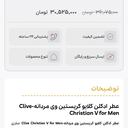
5.00
از 5
در
قیمت
قیمت
30,525,000
36,075,000
تومان
تومان
امتیازدهی
اصلی
فعلی
مشتری
36,075,000 تومان
30,525,000 تومان
بود.
است.
تضمین کیفیت
پشتیبانی 24 ساعته
ارسال سریع و رایگان
تنوع محصولات
توضیحات
عطر ادکلن کلایو کریستین وی مردانه-Clive
Christian V for Men
عطر ادکلن کلایو کریستین وی مردانه-Clive Christian V for Men
عطری