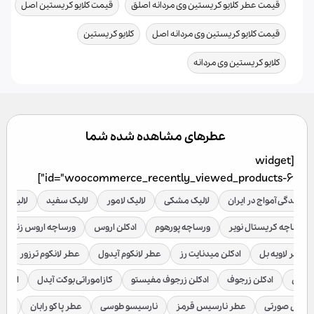
,
,
قیمت عطر کلایو کریستین وی مردانه اصلق
قیمت کلایو کریستین اصل
,
,
قیمت کلایو کریستین وی مردانه اصل
کلایو کریستین
کلایو کریستین وی مردانه
عطرهای مشاهده شده شما
[widget
id="woocommerce_recently_viewed_products-6"]
نمایندگی آمواج در ایران
لالیک مشکی
لالیک لامور
لالیک سفید
لالیک قر
ورساچه کریستال نویر
ورساچه پورهوم
ادکلن اروس
ورساچه اروس زنانه
عطر لاویه بل
ادکلن میدنایت رز
عطر لانکوم آیدول
عطر لانکوم ترزور
ع
براکن
ادکلن زرجوف
ادکلن زرجوف مفیستو
کازاموراتی بوکت آیدل
ادکلن 
رسیس صورتی
عطر نارسیس قرمز
نارسیسو طوسی
عطر پاکو رابان
عطر