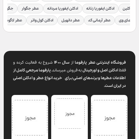
لوین کلین
ادکلن ایفوریا زنانه
ادکلن ایفوریا مردانه
عطر جگوار
جگوار ک
عطر مای وی
عطر آرمانی کد
عطر دانهیل
ادکلن کول واتر
عطر لاگوست
فروشگاه اینترنتی عطر پارفوما
از
سال ۱۴۰۰
شروع به فعالیت کرده و
فقط
ادکلن اصل و اورجینال
به فروش میرساند.
پارفوما
مرجعی کامل از
اطلاعات عطرها و برندهای اصلی برای خرید انواع عطر و ادکلن اصلی
در ایران است.