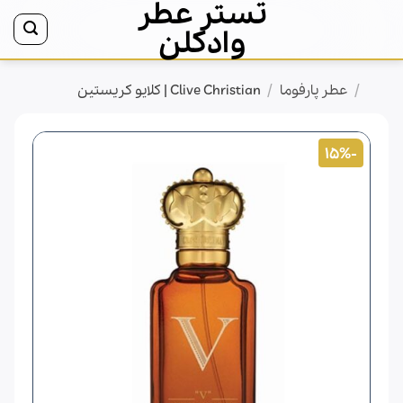
تستر عطر
Ski
t
وادکلن
conten
/
/
خانه
عطر پارفوما
Clive Christian | کلایو کریستین
-15%