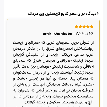
2 دیدگاه برای
عطر کلایو کریستین وی مردانه
امتیاز
5
از
amir_khanbaba
–
2024-01-26
5
از شرقی ترین عطرهای غربی که جغرافیای زیست
روانشناختی انسان‌های شرق را در تفکر مردمان
غرب تداعی می‌کند. رایحه‌ای از تکینگی گرایش
سیما ژنتیک جغرافیای مردمان شرق که سجایای
اخلاقی و شخصیت ژنتیکی خودشان نیز تحت تأثیر
سیما ژنتیک آنهاست. رایحه‌ای از مردان سخت‌کوش
که دستان پینه بسته ی آنها در زمینی خشک و
خشن، گواه معرفت مردانگی آنهاست. رایحه‌ای از
شرافت مردان بی ادعا در جغرافیایی که همواره به
مظلومیت محکوم بودند. رایحه‌ای از مردانی که بر
رنج و اندوه، همیشه سکوت را پیشه گرفتند.