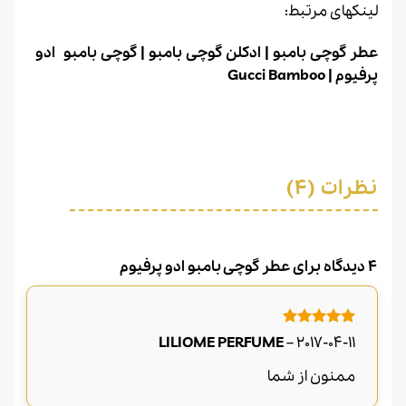
لینکهای مرتبط:
عطر گوچی بامبو
|
ادکلن گوچی بامبو
|
گوچی بامبو ادو
پرفیوم
|
Gucci Bamboo
نظرات (4)
4 دیدگاه برای
عطر گوچی بامبو ادو پرفیوم
امتیاز
5
از
LILIOME PERFUME
–
2017-04-11
5
ممنون از شما