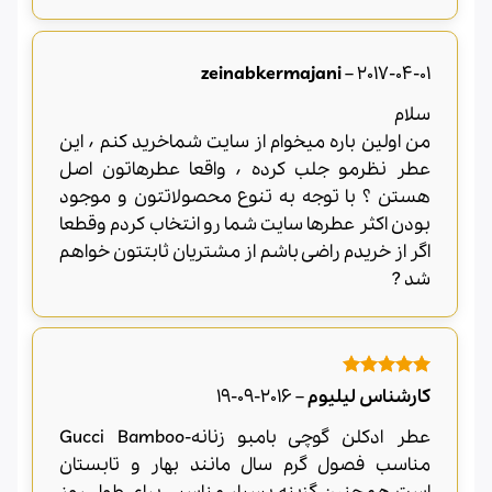
zeinabkermajani
–
2017-04-01
سلام
من اولین باره میخوام از سایت شماخرید کنم ٬ این
عطر نظرمو جلب کرده ٬ واقعا عطرهاتون اصل
هستن ؟ با توجه به تنوع محصولاتتون و موجود
بودن اکثر عطرها سایت شما رو انتخاب کردم وقطعا
اگر از خریدم راضی باشم از مشتریان ثابتتون خواهم
شد ?
امتیاز
5
از
کارشناس لیلیوم
–
2016-09-19
5
عطر ادکلن گوچی بامبو زنانه-Gucci Bamboo
مناسب فصول گرم سال مانند بهار و تابستان