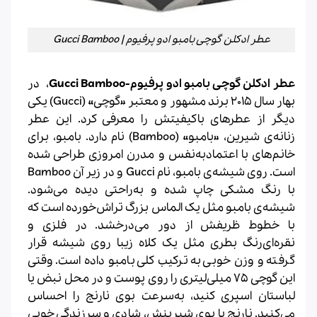
عطر ادکلن گوچی بامبو ادو پرفیوم | Gucci Bamboo
عطر ادکلن گوچی بامبو ادو پرفیوم-Gucci Bamboo
، در
بهار سال 2015 برند مشهور و معتبر «گوچی» (Gucci) یکی
دیگر از عطرهای باکیفیتش را معرفی کرد. این عطر
زنانه‌ی شیرین، «بامبو» (Bamboo) نام دارد. بامبو، برای
خانم‌های با اعتمادبه‌نفس و مدرن امروزی طراحی شده
است
.
روی شیشه‌ی بامبو، نام Gucci و در زیر آن Bamboo
با رنگ مشکی چاپ شده و به‌راحتی دیده می‌شود.
شیشه‌ی بامبو مثل یک الماس بزرگ تراش‌خورده است که
با خطوط ظریفش از دور می‌درخشد. در فلزی و
نقره‌ای‌رنگ بطری مثل یک کلاه زیبا روی شیشه قرار
گرفته و وزن خوبی به ترکیب کلی بامبو داده است. وقتی
این گوچی 75 میلی‌لیتری را روی پوست و در محل نبض یا
لباستان اسپری کنید، به‌سرعت بوی نارنج را احساس
می‌کنید. نارنج با بوی شیرینش، شادی و سرزندگی خوبی