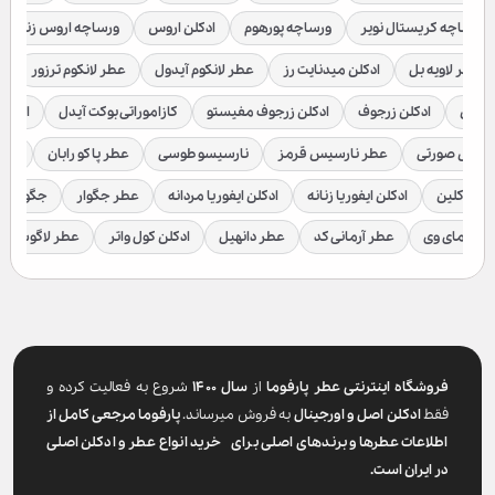
ورساچه کریستال نویر
ورساچه پورهوم
ادکلن اروس
ورساچه اروس زنانه
عطر لاویه بل
ادکلن میدنایت رز
عطر لانکوم آیدول
عطر لانکوم ترزور
ع
براکن
ادکلن زرجوف
ادکلن زرجوف مفیستو
کازاموراتی بوکت آیدل
ادکلن 
رسیس صورتی
عطر نارسیس قرمز
نارسیسو طوسی
عطر پاکو رابان
عطر
لوین کلین
ادکلن ایفوریا زنانه
ادکلن ایفوریا مردانه
عطر جگوار
جگوار ک
عطر مای وی
عطر آرمانی کد
عطر دانهیل
ادکلن کول واتر
عطر لاگوست
فروشگاه اینترنتی عطر پارفوما
از
سال ۱۴۰۰
شروع به فعالیت کرده و
فقط
ادکلن اصل و اورجینال
به فروش میرساند.
پارفوما
مرجعی کامل از
اطلاعات عطرها و برندهای اصلی برای خرید انواع عطر و ادکلن اصلی
در ایران است.