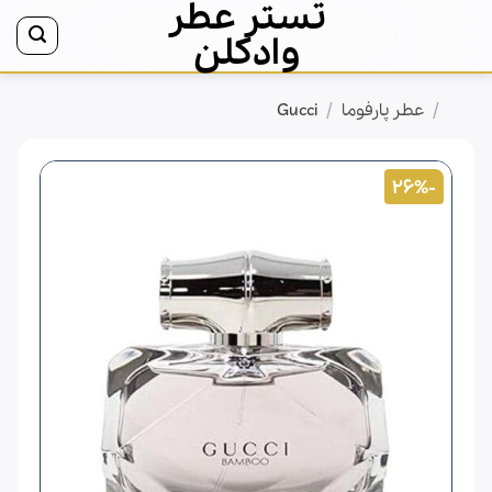
تستر عطر
Ski
t
وادکلن
conten
/
/
خانه
عطر پارفوما
Gucci
-26%