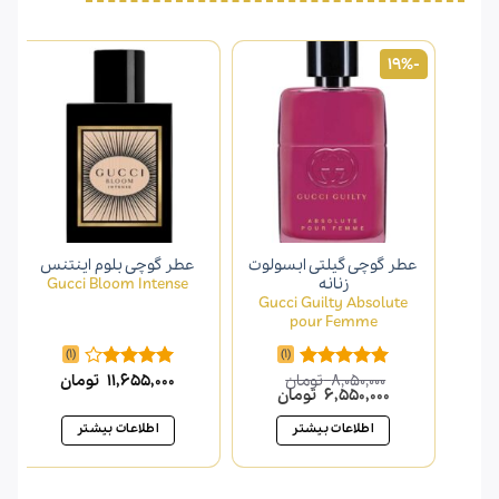
-19%
عطر گوچی گیلتی ابسولوت
عطر گوچی بلوم اینتنس
زنانه
Gucci Bloom Intense
Gucci Guilty Absolute
pour Femme
(1)
(1)
8,050,000
تومان
11,655,000
تومان
امتیاز
5.00
امتیاز
قیمت
قیمت
6,550,000
تومان
از 5
4.00
از 5
اصلی
فعلی
8,050,000 تومان
6,550,000 تومان
اطلاعات بیشتر
اطلاعات بیشتر
بود.
است.