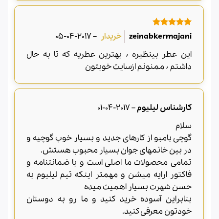
امتیاز
5
از
2017-04-05
–
zeinabkermajani
5
این عطر بینظیره ٬ بهترین عطریه که تا به حال
داشتم ٬ ممنونم ازسایت خوبتون
کارشناس لیلیوم
–
2017-04-01
سلام
گوچی بامبو از کارهای جدید و بسیار خوب گوچیه و
در بین خانمهای جوان بسیار محبوب هستش.
تمامی محصولات ما اصلی است و با ضمانتنامه و
فاکتور ارایه میشن و مهمتر اینکه تیم لیلیوم به
حسن شهرت بسیار اهمیت میده
بنابراین آسوده خرید کنید و ما رو به دوستان
خودتون معرفی کنید.