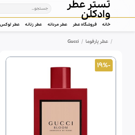
تستر عطر
Ski
جستجو
t
وادکلن
برای:
conten
خانه
فروشگاه عطر
عطر مردانه
عطر زنانه
عطر لوکس
/
/
خانه
عطر پارفوما
Gucci
-19%