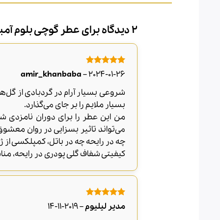
2 دیدگاه برای
عطر گوچی بلوم آمبر
امتیاز
5
از
amir_khanbaba
–
2024-01-26
5
شروعی بسیار آرام در گردبادی از گل‌
بسیار ملایم را بر جای می‌گذارد.
من این عطر را برای دوران نامزدی ش
می‌تواند تاثیر بسزایی در روان معشوق 
چه در رایحه چه در باتل، کمپلکسی از ژر
کیفیتی شفاف گلی پودری در رایحه، من
امتیاز
5
از
مدیر لیلیوم
–
2019-11-14
5