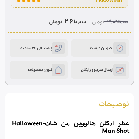
1
امتیازدهی
5.00
از 5
در
قیمت
قیمت
2,610,000
3,055,000
تومان
تومان
امتیازدهی
اصلی
فعلی
مشتری
2,610,000 تومان
3,055,000 تومان
بود.
است.
تضمین کیفیت
پشتیبانی 24 ساعته
ارسال سریع و رایگان
تنوع محصولات
توضیحات
عطر ادکلن هالووین من شات-Halloween
Man Shot