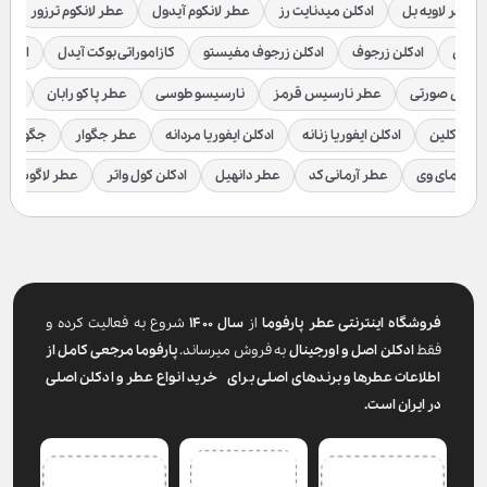
عطر لاویه بل
ادکلن میدنایت رز
عطر لانکوم آیدول
عطر لانکوم ترزور
ع
براکن
ادکلن زرجوف
ادکلن زرجوف مفیستو
کازاموراتی بوکت آیدل
ادکلن 
رسیس صورتی
عطر نارسیس قرمز
نارسیسو طوسی
عطر پاکو رابان
عطر
لوین کلین
ادکلن ایفوریا زنانه
ادکلن ایفوریا مردانه
عطر جگوار
جگوار ک
عطر مای وی
عطر آرمانی کد
عطر دانهیل
ادکلن کول واتر
عطر لاگوست
فروشگاه اینترنتی عطر پارفوما
از
سال ۱۴۰۰
شروع به فعالیت کرده و
فقط
ادکلن اصل و اورجینال
به فروش میرساند.
پارفوما
مرجعی کامل از
اطلاعات عطرها و برندهای اصلی برای خرید انواع عطر و ادکلن اصلی
در ایران است.