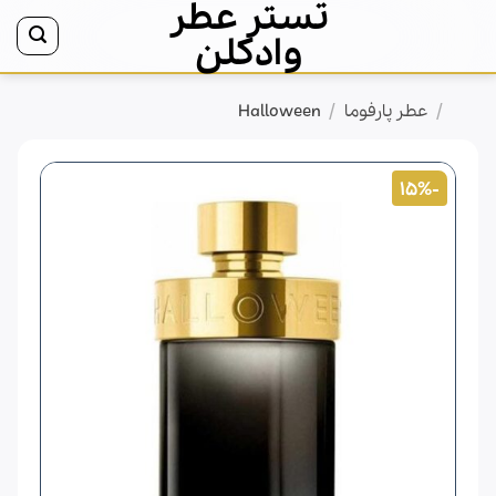
تستر عطر
Ski
t
وادکلن
conten
/
/
خانه
عطر پارفوما
Halloween
-15%