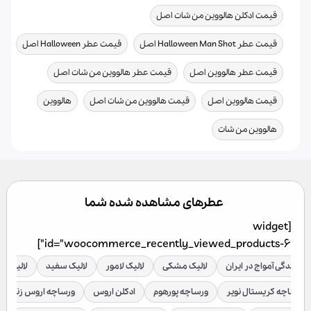
,
قیمت ادکلن هالووین من شات اصل
,
,
قیمت عطر Halloween Man Shot اصل
قیمت عطر Halloween اصل
,
,
قیمت عطر هالووین اصل
قیمت عطر هالووین من شات اصل
,
,
,
قیمت هالووین اصل
قیمت هالووین من شات اصل
هالووین
هالووین من شات
عطرهای مشاهده شده شما
[widget
id="woocommerce_recently_viewed_products-6"]
نمایندگی آمواج در ایران
لالیک مشکی
لالیک لامور
لالیک سفید
لالیک قر
ورساچه کریستال نویر
ورساچه پورهوم
ادکلن اروس
ورساچه اروس زنانه