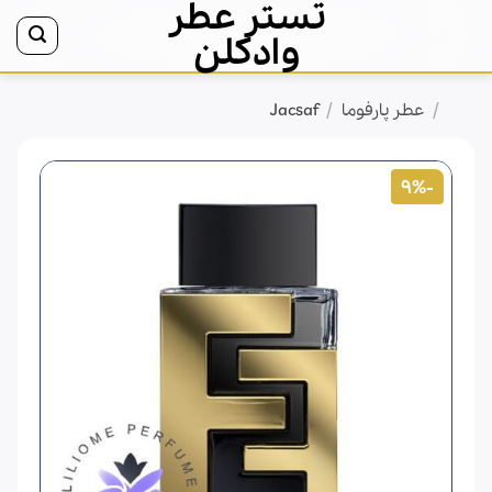
تستر عطر
Ski
t
وادکلن
conten
/
/
خانه
عطر پارفوما
Jacsaf
-9%