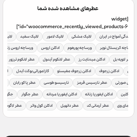
عطرهای مشاهده شده شما
[widget
id="woocommerce_recently_viewed_products-6"]
نمایندگی آمواج در ایران
لالیک مشکی
لالیک لامور
لالیک سفید
لالیک قر
ورساچه کریستال نویر
ورساچه پورهوم
ادکلن اروس
ورساچه اروس زنانه
عطر لاویه بل
ادکلن میدنایت رز
عطر لانکوم آیدول
عطر لانکوم ترزور
ع
براکن
ادکلن زرجوف
ادکلن زرجوف مفیستو
کازاموراتی بوکت آیدل
ادکلن 
رسیس صورتی
عطر نارسیس قرمز
نارسیسو طوسی
عطر پاکو رابان
عطر
لوین کلین
ادکلن ایفوریا زنانه
ادکلن ایفوریا مردانه
عطر جگوار
جگوار ک
عطر مای وی
عطر آرمانی کد
عطر دانهیل
ادکلن کول واتر
عطر لاگوست