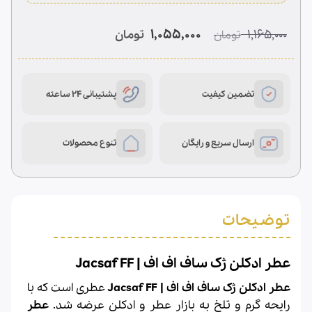
1
امتیازدهی
5.00
از 5
در
قیمت
قیمت
1,055,000
1,165,000
تومان
تومان
امتیازدهی
اصلی
فعلی
مشتری
1,165,000 تومان
1,055,000 تومان
بود.
است.
تضمین کیفیت
پشتیبانی 24 ساعته
ارسال سریع و رایگان
تنوع محصولات
توضیحات
عطر ادکلن ژک ساف اف اف | Jacsaf FF
عطر ادکلن ژک ساف اف اف | Jacsaf FF
عطری است که با
رایحه گرم و تلخ به بازار عطر و ادکلن عرضه شد.
عطر