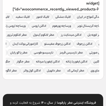
[widget
id="woocommerce_recently_viewed_products-6"]
نمایندگی آمواج در ایران
لالیک مشکی
لالیک لامور
لالیک سفید
لالیک قر
ورساچه کریستال نویر
ورساچه پورهوم
ادکلن اروس
ورساچه اروس زنانه
عطر لاویه بل
ادکلن میدنایت رز
عطر لانکوم آیدول
عطر لانکوم ترزور
ع
براکن
ادکلن زرجوف
ادکلن زرجوف مفیستو
کازاموراتی بوکت آیدل
ادکلن 
رسیس صورتی
عطر نارسیس قرمز
نارسیسو طوسی
عطر پاکو رابان
عطر
لوین کلین
ادکلن ایفوریا زنانه
ادکلن ایفوریا مردانه
عطر جگوار
جگوار ک
عطر مای وی
عطر آرمانی کد
عطر دانهیل
ادکلن کول واتر
عطر لاگوست
فروشگاه اینترنتی عطر پارفوما
از
سال ۱۴۰۰
شروع به فعالیت کرده و