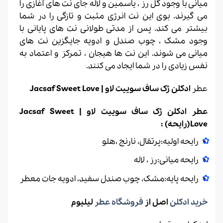
میانی با وجود گل رز ، یاسمین و لاله جای نت‌ های آغازی را
می ‌گیرند. بوی این نت انرژی مثبت و تازگی را در شما
بیشتر می ‌کند. پس از مدتی طولانی نت‌ های پایانی با
وجود مشک ، چوب صندل و ادویه جایگزین نت ‌های
میانی می‌ شوند. این نت‌ ها هیجان ، تمرکز و اعتماد به
‌نفس زیادی را در شما ایجاد می ‌کنند.
عطر
ادکلن ژک ساف سوییت لاو | Jacsaf Sweet Love
عطر ادکلن ژک ساف سوییت لاو | Jacsaf Sweet
Love(رایحه) :
رایحه اولیه:پرتقال، نارنج ،هلو
رایحه میانی:رز ، لاله
رایحه پایه:مشک، چوب صندل سفید، ادویه جات معطر
خرید ادکلن
اصل از
فروشگاه عطر
لیلیوم