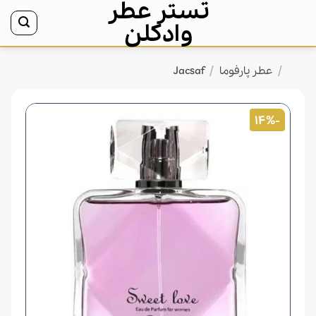
تستر عطر
Ski
t
وادکلن
conten
/
/
خانه
عطر پارفوما
Jacsaf
-14%