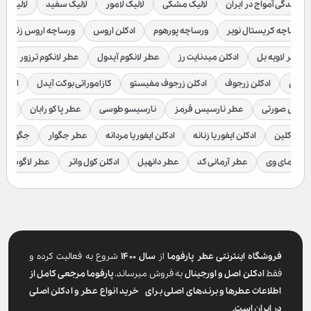
نمایندگی آمواج در ایران
لالیک مشکی
لالیک لامور
لالیک سفید
لالیک قر
ورساچه کریستال نویر
ورساچه پورهوم
ادکلن اروس
ورساچه اروس زنانه
عطر لاویه بل
ادکلن میدنایت رز
عطر لانکوم آیدول
عطر لانکوم ترزور
ع
براکن
ادکلن زرجوف
ادکلن زرجوف مفیستو
کازاموراتی بوکت آیدل
ادکلن 
رسیس صورتی
عطر نارسیس قرمز
نارسیسو طوسی
عطر پاکو رابان
عطر
لوین کلین
ادکلن ایفوریا زنانه
ادکلن ایفوریا مردانه
عطر جگوار
جگوار ک
عطر مای وی
عطر آرمانی کد
عطر دانهیل
ادکلن کول واتر
عطر لاگوست
فروشگاه اینترنتی عطر پارفوما
از
سال ۱۴۰۰
شروع به فعالیت کرده و
فقط
ادکلن اصل و اورجینال
به فروش میرساند.
پارفوما
مرجعی کامل از
اطلاعات عطرها و برندهای اصلی برای خرید انواع عطر و ادکلن اصلی
در ایران است.