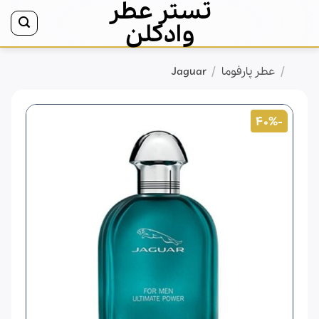
تستر عطر
Ski
t
وادکلن
conten
/
/
خانه
عطر پارفوما
Jaguar
-40%