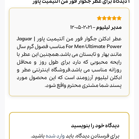
1 دیدگاه برای
عطر جگوار فور من آلتیمیت پاور
امتیاز
5
از
مدیر لیلیوم
–
2021-05-12
5
عطر ادکلن جگوار فور من آلتیمیت پاور | Jaguar
For Men Ultimate Power مناسب فصول گرم سال
مانند بهار و تابستان می باشد.همچنین این عطر با
رایحه محبوبی که دارد برای طول روز و محافل
روزانه مناسب می باشد.فروشگاه اینترنتی عطر و
ادکلن لیلیوم آرزومند است که این محصول مورد
پسند شما مشتری محترم واقع شود.
دیدگاه خود را بنویسید
برای فرستادن دیدگاه، باید
وارد شده
باشید.