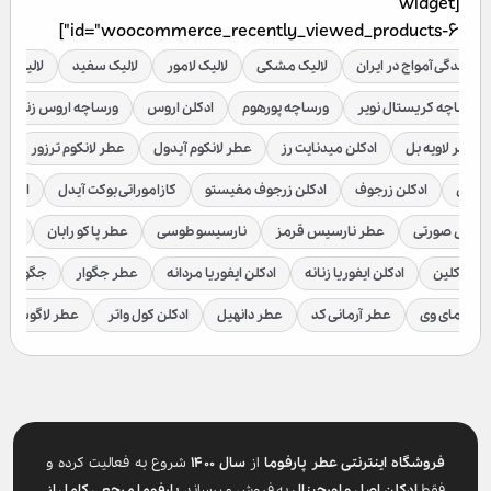
[widget
id="woocommerce_recently_viewed_products-6"]
نمایندگی آمواج در ایران
لالیک مشکی
لالیک لامور
لالیک سفید
لالیک قر
ورساچه کریستال نویر
ورساچه پورهوم
ادکلن اروس
ورساچه اروس زنانه
عطر لاویه بل
ادکلن میدنایت رز
عطر لانکوم آیدول
عطر لانکوم ترزور
ع
براکن
ادکلن زرجوف
ادکلن زرجوف مفیستو
کازاموراتی بوکت آیدل
ادکلن 
رسیس صورتی
عطر نارسیس قرمز
نارسیسو طوسی
عطر پاکو رابان
عطر
لوین کلین
ادکلن ایفوریا زنانه
ادکلن ایفوریا مردانه
عطر جگوار
جگوار ک
عطر مای وی
عطر آرمانی کد
عطر دانهیل
ادکلن کول واتر
عطر لاگوست
فروشگاه اینترنتی عطر پارفوما
از
سال ۱۴۰۰
شروع به فعالیت کرده و