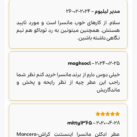
مدیر لیلیوم
–
2024-02-26
سلام. از کارهای خوب مانسرا است و مورد تایید
هستش. همچنین میتونین به رد توباکو هم نیم
نگاهی داشته باشین.
maghsocl
–
2024-02-25
خیلی دوس دارم از برند مانسرا خرید کنم نظر شما
راجب این عطر چیه از نظر رایحه و پخش و
ماندگاریش
امتیاز
5
از
mitty1365
–
2020-04-28
5
عطر ادکلن مانسرا اینستنت کراش-Mancera