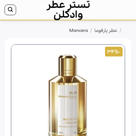
تستر عطر
Ski
t
وادکلن
conten
/
/
خانه
عطر پارفوما
Mancera
-34%