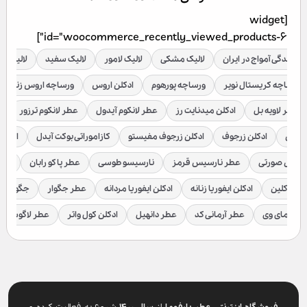
[widget
id="woocommerce_recently_viewed_products-6"]
نمایندگی آمواج در ایران
لالیک مشکی
لالیک لامور
لالیک سفید
لالیک قر
ورساچه کریستال نویر
ورساچه پورهوم
ادکلن اروس
ورساچه اروس زنانه
عطر لاویه بل
ادکلن میدنایت رز
عطر لانکوم آیدول
عطر لانکوم ترزور
ع
براکن
ادکلن زرجوف
ادکلن زرجوف مفیستو
کازاموراتی بوکت آیدل
ادکلن 
رسیس صورتی
عطر نارسیس قرمز
نارسیسو طوسی
عطر پاکو رابان
عطر
لوین کلین
ادکلن ایفوریا زنانه
ادکلن ایفوریا مردانه
عطر جگوار
جگوار ک
عطر مای وی
عطر آرمانی کد
عطر دانهیل
ادکلن کول واتر
عطر لاگوست