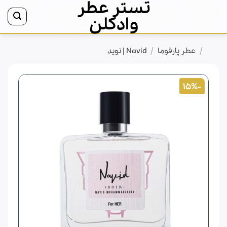
تستر عطر
Ski
t
وادکلن
conten
/
/
خانه
عطر پارفوما
Navid | نوید
-15%