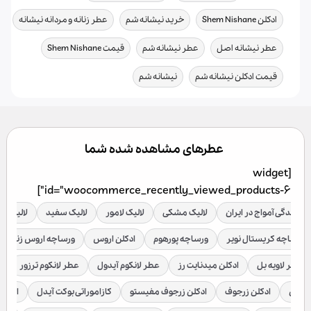
,
,
,
ادکلن Shem Nishane
خرید نیشانه شم
عطر زنانه و مردانه نیشانه
,
,
,
عطر نیشانه اصل
عطر نیشانه شم
قیمت Shem Nishane
,
قیمت ادکلن نیشانه شم
نیشانه شم
عطرهای مشاهده شده شما
[widget
id="woocommerce_recently_viewed_products-6"]
نمایندگی آمواج در ایران
لالیک مشکی
لالیک لامور
لالیک سفید
لالیک قر
ورساچه کریستال نویر
ورساچه پورهوم
ادکلن اروس
ورساچه اروس زنانه
عطر لاویه بل
ادکلن میدنایت رز
عطر لانکوم آیدول
عطر لانکوم ترزور
ع
براکن
ادکلن زرجوف
ادکلن زرجوف مفیستو
کازاموراتی بوکت آیدل
ادکلن 