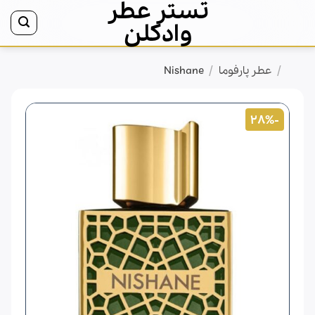
تستر عطر
Ski
t
وادکلن
conten
/
/
خانه
عطر پارفوما
Nishane
-28%