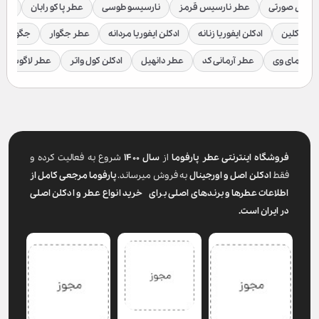
رسیس صورتی
عطر نارسیس قرمز
نارسیسو طوسی
عطر پاکو رابان
عطر
لوین کلین
ادکلن ایفوریا زنانه
ادکلن ایفوریا مردانه
عطر جگوار
جگوار ک
عطر مای وی
عطر آرمانی کد
عطر دانهیل
ادکلن کول واتر
عطر لاگوست
فروشگاه اینترنتی عطر پارفوما
از
سال ۱۴۰۰
شروع به فعالیت کرده و
فقط
ادکلن اصل و اورجینال
به فروش میرساند.
پارفوما
مرجعی کامل از
اطلاعات عطرها و برندهای اصلی برای خرید انواع عطر و ادکلن اصلی
در ایران است.