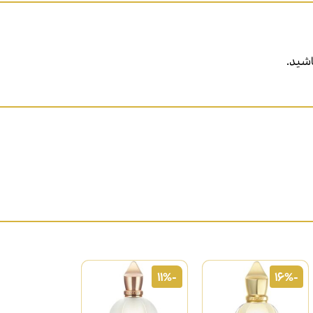
شید.
-11%
-16%