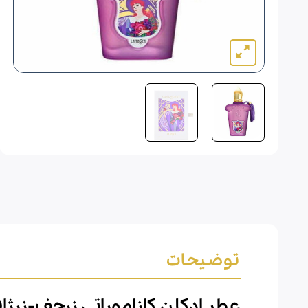
توضیحات
عطر ادکلن کازاموراتی زرجف-زرژاف لا توسکا-i La Tosca