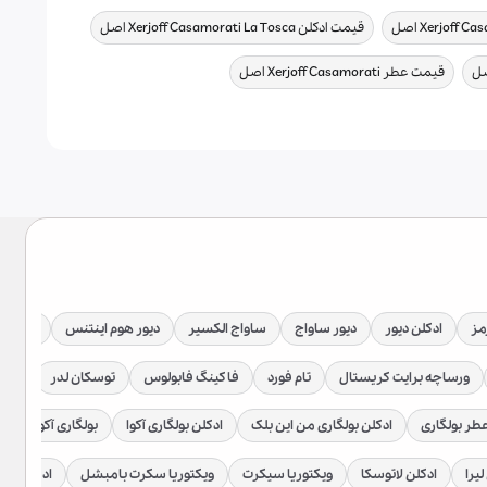
,
,
قیمت ادکلن Xerjoff Casamorati La Tosca اصل
,
,
قیمت عطر Xerjoff Casamorati اصل
مز
ادکلن دیور
دیور ساواج
ساواج الکسیر
دیور هوم اینتنس
دیور جا
ورساچه برایت کریستال
تام فورد
فاکینگ فابولوس
توسکان لدر
توبا
طر بولگاری
ادکلن بولگاری من این بلک
ادکلن بولگاری آکوا
بولگاری آکوا اتلانت
لیرا
ادکلن لاتوسکا
ویکتوریا سیکرت
ویکتوریا سکرت بامبشل
ادکلن زارا