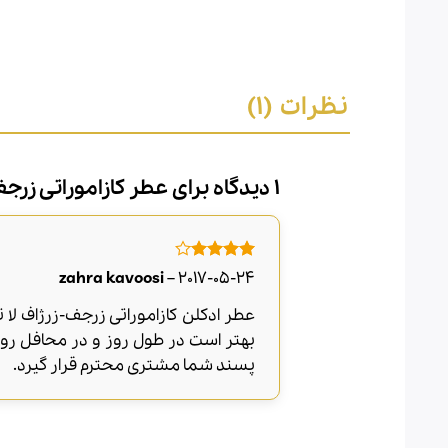
نظرات (1)
1 دیدگاه برای
عطر کازاموراتی زرجف
امتیاز
4
zahra kavoosi
–
2017-05-24
از 5
بهتر است در طول روز و در محافل روزا
پسند شما مشتری محترم قرار گیرد.