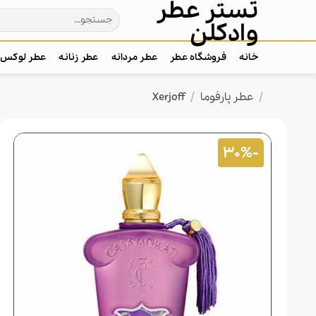
تستر عطر
Ski
جستجو
t
وادکلن
برای:
conten
خانه
فروشگاه عطر
عطر مردانه
عطر زنانه
عطر لوکس
/
/
خانه
عطر پارفوما
Xerjoff
-30%