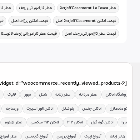
,
,
عطر Xerjoff Casamorati La Tosca
عطر کازاموراتی زرجف
عطر کاز
,
,
قیمت ادکلن Xerjoff Casamorati اصل
قیمت ادکلن زرژاف اصل
قیم
,
قیمت عطر کازاموراتی زرجف اصل
قیمت عطر کازاموراتی زرجف لا توسکا
[widget id="woocommerce_recently_viewed_products-6"]
فروشگاه ادکلن
عطر مردانه
عطر زنانه
شنل
دیور
لالیک
دکلن کوکو مادمازل
ادکلن چنس
بلوشنل
ادکلن الور اسپرت
ورساچه
رولینا هررا
ادکلن گود گرل
ادکلن ۲۱۲
ادکلن ۲۱۲ سکسی
عطر لانکوم
رلود
هانر زنانه
آمواج اپیک
آمواج پرپس
آمواج گایدنس
عطر آمواج 