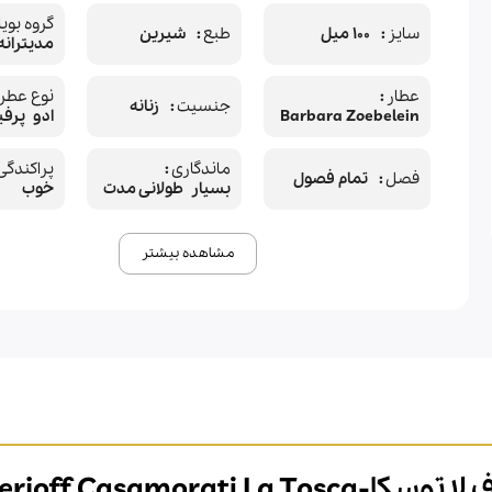
گروه بویا
سایز
100 میل
طبع
شیرین
مديترانه
عطار
نوع عطر
جنسیت
زنانه
Barbara Zoebelein
ادو پرفی
ماندگاری
پراکندگی
فصل
تمام فصول
بسیار طولانی مدت
خوب
مشاهده بیشتر
Xerjoff Casamorat