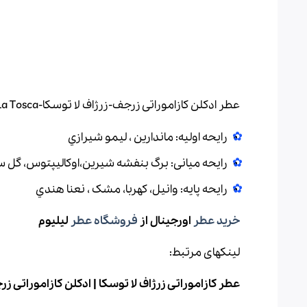
عطر ادکلن کازاموراتی زرجف-زرژاف لا توسکا-Xerjoff Casamorati La Tosca، برای تمام فصول سال به خصوص فصل بهار مناسب می‌باشد.
رایحه اولیه: ماندارين ، ليمو شيرازي
رایحه میانی
:
برگ بنفشه شيرين
،
اوکاليپتوس، گل س
رایحه پایه: وانيل، کهربا، مشک ، نعنا هندي
خرید عطر
اورجینال
از
فروشگاه عطر
لیلیوم
لینکهای مرتبط:
عطر کازاموراتی زرژاف لا توسکا
|
ادکلن کازاموراتی زر