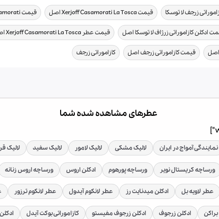
,
,
اموراتی زرجف لا توسکا
قیمت Xerjoff Casamorati La Tosca اصل
قیمت Xerjoff Casamorati اصل
,
ت ادکلن کازاموراتی زرژاف لا توسکا اصل
قیمت عطر Xerjoff Casamorati La Tosca اصل
,
,
 اصل
قیمت کازاموراتی زرجف اصل
کازاموراتی زرجف
عطرهای مشاهده شده شما
نمایندگی آمواج در ایران
لالیک مشکی
لالیک لامور
لالیک سفید
لالیک قر
ورساچه کریستال نویر
ورساچه پورهوم
ادکلن اروس
ورساچه اروس زنانه
عطر لاویه بل
ادکلن میدنایت رز
عطر لانکوم آیدول
عطر لانکوم ترزور
ع
براکن
ادکلن زرجوف
ادکلن زرجوف مفیستو
کازاموراتی بوکت آیدل
ادکلن 