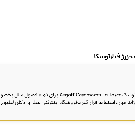
-زرژاف لاتوسکا
عطر ادکلن کازاموراتی زرجف-زرژاف لا توسکا-orati La Tosca
نه مورد استفاده قرار گیرد.فروشگاه اینترنتی عطر و ادکلن لیلیو