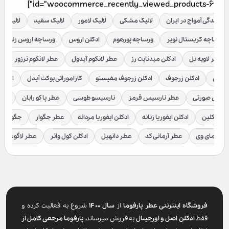
id="woocommerce_recently_viewed_products-6"]
نمایندگی آمواج در ایران
لالیک مشکی
لالیک لامور
لالیک سفید
لالیک قر
ورساچه کریستال نویر
ورساچه پورهوم
ادکلن اروس
ورساچه اروس زنانه
عطر لاویه بل
ادکلن میدنایت رز
عطر لانکوم آیدول
عطر لانکوم ترزور
ع
براکن
ادکلن زرجوف
ادکلن زرجوف مفیستو
کازاموراتی بوکت آیدل
ادکلن 
رسیس صورتی
عطر نارسیس قرمز
نارسیسو طوسی
عطر پاکو رابان
عطر
لوین کلین
ادکلن ایفوریا زنانه
ادکلن ایفوریا مردانه
عطر جگوار
جگوار ک
عطر مای وی
عطر آرمانی کد
عطر دانهیل
ادکلن کول واتر
عطر لاگوست
فروشگاه اینترنتی عطر پارفوما
از
سال ۱۴۰۰
شروع به فعالیت کرده و
فقط
ادکلن اصل و اورجینال
به فروش میرساند.
پارفوما
مرجعی کامل از