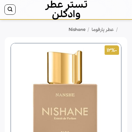
تستر عطر
Ski
t
وادکلن
conten
/
/
خانه
عطر پارفوما
Nishane
-12%