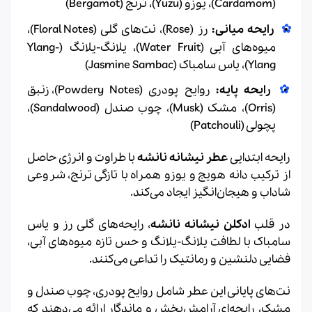
(Cardamom)، یوزو (Yuzu)، ترنج (Bergamot)
رایحه میانی:
رز (Rose)، نت‌های گلی (Floral Notes)،
میوه‌های آبی (Water Fruit)، یلانگ-یلانگ (Ylang-
Ylang)، یاس سامباک (Jasmine Sambac)
رایحه پایه:
روایح پودری (Powdery Notes)، زنبق
(Orris)، مشک (Musk)، چوب صندل (Sandalwood)،
پچولی (Patchouli)
رایحه ابتدایی
عطر نیشانه نانشه
با طراوت و انرژی حاصل
از ترکیب دانه هویج و یوزو همراه با تازگی ترنج، شروعی
شاداب و هیجان‌انگیز ایجاد می‌کند.
در قلب
ادکلن نیشانه نانشه
، رایحه‌های گلی رز و یاس
سامباک با لطافت یلانگ-یلانگ و حس تازه میوه‌های آبی،
فضایی دلنشین و رمانتیک را تداعی می‌کنند.
نت‌های پایانی این عطر شامل روایح پودری، چوب صندل و
مشک، رایحه‌ای آرامش‌بخش و ماندگار ارائه می‌دهند که