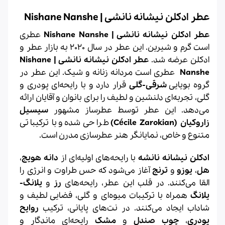
عطر ادکلن نیشانه نانشی | Nishane Nanshe
عطر ادکلن نیشانه نانشی | Nishane Nanshe
عطری
است گرم و شیرین. این عطر در سال 2020 به بازار عطر و
ادکلن عرضه شد.
عطر ادکلن نیشانه نانشی | Nishane
Nanshe
عطری است مردانه زنانه و شیک.
این عطر در
گروه بویایی
شرقی-گلی
قرار دارد و با رایحه‌ای پودری و
گلی، تجربه‌ای دلنشین و لطیف را برای بانوان و آقایان ارائه
می‌دهد. این عطر توسط عطرساز مشهور
سیسیل
زاروکیان (Cécile Zarokian)
طراحی شده و با ترکیباتی
متنوع و خاص، نمایانگر هنر عطرسازی مدرن است.
ادکلن نیشانه نانشه
با رایحه‌های اولیه‌ای از
دانه هویج
،
هل
،
یوزو
و
ترنج
آغاز می‌شود که حس طراوت و انرژی را
القا می‌کنند. در قلب این عطر، رایحه‌های
رز
و
یلانگ-
یلانگ
همراه با ترکیبات میوه‌ای و گلی، فضایی لطیف و
شاداب ایجاد می‌کنند. در نت‌های پایانی، ترکیب
روایح
پودری
،
چوب صندل
و
مشک
رایحه‌ای ماندگار و